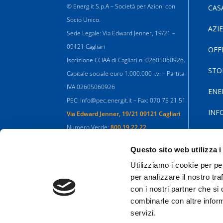
© Energ.it S.p.A – Società per Azioni con
CAS
Socio Unico.
AZI
Sede Legale: Via Edward Jenner, 19/21 –
09121 Cagliari
OFF
Iscrizione CCIAA di Cagliari n. 02605060926.
STO
Capitale sociale euro 1.000.000 i.v. – Partita
IVA 02605060926
ENE
PEC: info@pec.energit.it – Fax: 070 75 21 51
INF
Via Edward Jenner, 19/21 09121 Cagliari
Numero Verde:
800.19.22.22
Informazioni:
info@energit.it
Questo sito web utilizza i
Utilizziamo i cookie per pe
per analizzare il nostro tra
con i nostri partner che si
combinarle con altre inform
servizi.