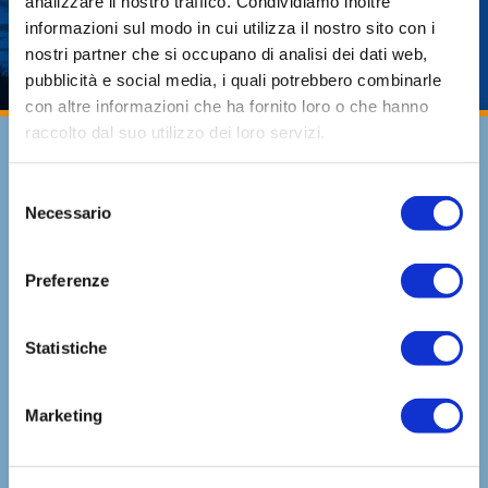
analizzare il nostro traffico. Condividiamo inoltre
informazioni sul modo in cui utilizza il nostro sito con i
nostri partner che si occupano di analisi dei dati web,
CONTINUA A LEGGERE
pubblicità e social media, i quali potrebbero combinarle
con altre informazioni che ha fornito loro o che hanno
raccolto dal suo utilizzo dei loro servizi.
CHIEDI UN’OFFERTA
Inviaci i tuoi dati, ti faremo avere un’offerta
Selezione
personalizzata e conveniente.
Necessario
del
consenso
Preferenze
Statistiche
Marketing