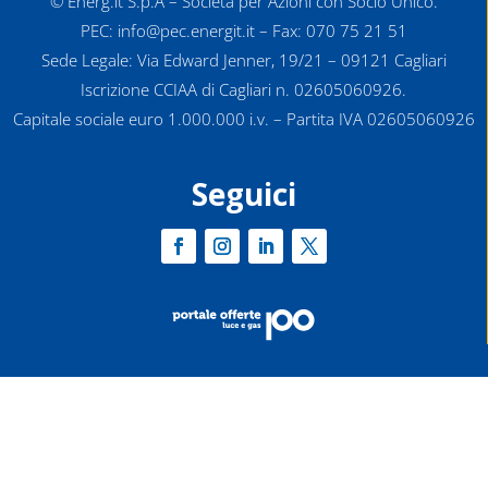
© Energ.it S.p.A – Società per Azioni con Socio Unico.
PEC: info@pec.energit.it – Fax: 070 75 21 51
Sede Legale: Via Edward Jenner, 19/21 – 09121 Cagliari
Iscrizione CCIAA di Cagliari n. 02605060926.
Capitale sociale euro 1.000.000 i.v. – Partita IVA 02605060926
Seguici