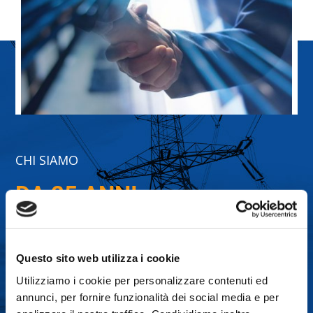
CHI SIAMO
DA 25 ANNI
,
LA NOSTRA ENERGIA
Nati in Sardegna nel 2000, forniamo energia
elettrica e gas naturale sul mercato libero a
Questo sito web utilizza i cookie
privati e aziende, offrendo un risparmio dato
Utilizziamo i cookie per personalizzare contenuti ed
da prezzi vantaggiosi e soluzioni di risparmio
annunci, per fornire funzionalità dei social media e per
energetico.