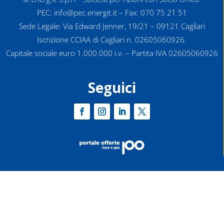
PEC: info@pec.energit.it – Fax: 070 75 21 51
Sede Legale: Via Edward Jenner, 19/21 – 09121 Cagliari
Iscrizione CCIAA di Cagliari n. 02605060926.
Capitale sociale euro 1.000.000 i.v. – Partita IVA 02605060926
Seguici