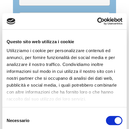
Trattamento dei dati ai sensi del GDPR
Questo sito web utilizza i cookie
2018 n. 679/2016 -
privacy
Utilizziamo i cookie per personalizzare contenuti ed
Acconsento al trattamento.
annunci, per fornire funzionalità dei social media e per
analizzare il nostro traffico. Condividiamo inoltre
informazioni sul modo in cui utilizza il nostro sito con i
nostri partner che si occupano di analisi dei dati web,
pubblicità e social media, i quali potrebbero combinarle
con altre informazioni che ha fornito loro o che hanno
←
Precedente
Successivo
→
raccolto dal suo utilizzo dei loro servizi.
Ricerca nel sito
Selezione
Necessario
del
consenso