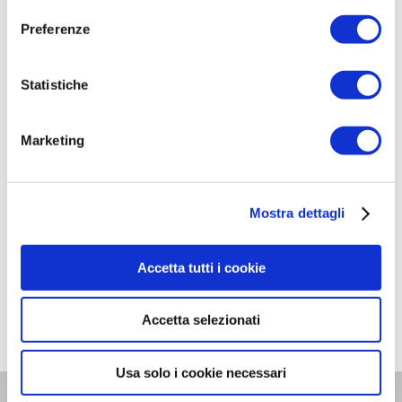
Preferenze
Articoli recenti
Quanto produce il fotovoltaico quando piove?
Statistiche
Quanto costa l’assicurazione grandine per i
pannelli fotovoltaici?
Marketing
Come proteggere i pannelli fotovoltaici dalla
grandine?
Quanto dura un impianto fotovoltaico?
Mostra dettagli
Quanti pannelli fotovoltaici servono per 10
kW?
Accetta tutti i cookie
Accetta selezionati
Usa solo i cookie necessari