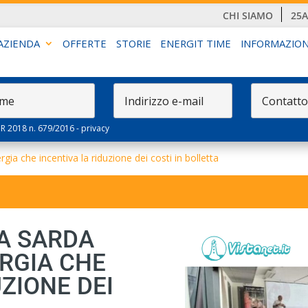
CHI SIAMO
25
AZIENDA
OFFERTE
STORIE
ENERGIT TIME
INFORMAZION
PR 2018 n. 679/2016 -
privacy
ergia che incentiva la riduzione dei costi in bolletta
DA SARDA
ERGIA CHE
ZIONE DEI