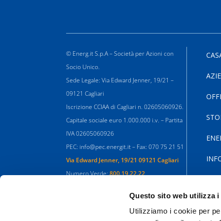
© Energ.it S.p.A – Società per Azioni con
CAS
Socio Unico.
AZI
Sede Legale: Via Edward Jenner, 19/21 –
09121 Cagliari
OFF
Iscrizione CCIAA di Cagliari n. 02605060926.
STO
Capitale sociale euro 1.000.000 i.v. – Partita
IVA 02605060926
ENE
PEC: info@pec.energit.it – Fax: 070 75 21 51
INF
Via Edward Jenner, 19/21 09121 Cagliari
Numero Verde:
800.19.22.22
Informazioni:
info@energit.it
Questo sito web utilizza i
Utilizziamo i cookie per pe