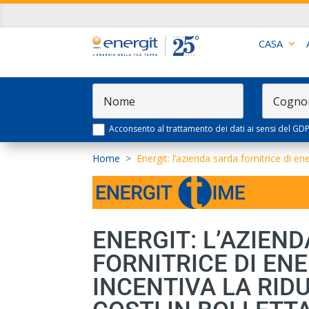
CASA
Acconsento al trattamento dei dati ai sensi del GD
Home
>
Energit: l’azienda sarda fornitrice di en
ENERGIT: L’AZIEN
FORNITRICE DI EN
INCENTIVA LA RIDU