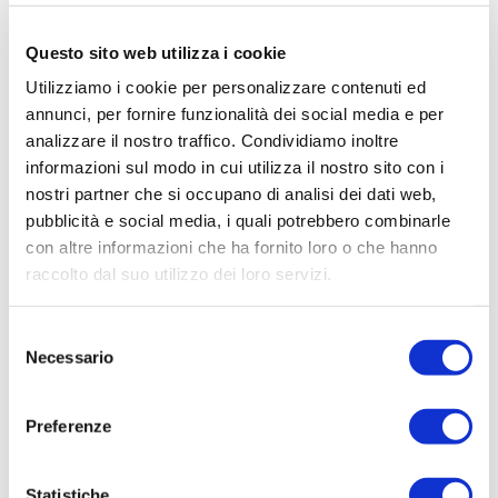
l’autoproduzione energetica diventa un
importante fattore di competitività.
Questo sito web utilizza i cookie
Attenzione ai requisiti dei moduli
Utilizziamo i cookie per personalizzare contenuti ed
fotovoltaici
annunci, per fornire funzionalità dei social media e per
Per gli impianti fotovoltaici sono previsti
analizzare il nostro traffico. Condividiamo inoltre
specifici requisiti. La normativa richiede
informazioni sul modo in cui utilizza il nostro sito con i
infatti l’utilizzo di moduli appartenenti alle
nostri partner che si occupano di analisi dei dati web,
categorie individuate dall’ENEA e prodotti
pubblicità e social media, i quali potrebbero combinarle
con altre informazioni che ha fornito loro o che hanno
nell’Unione Europea, secondo i criteri stabiliti
raccolto dal suo utilizzo dei loro servizi.
dalla disciplina vigente.
Si tratta di un elemento da considerare già in
Selezione
Necessario
fase di progettazione dell’impianto, per
del
evitare di compromettere l’accesso
consenso
all’agevolazione.
Preferenze
Come si accede al beneficio?
Uno dei punti di forza della misura è
Statistiche