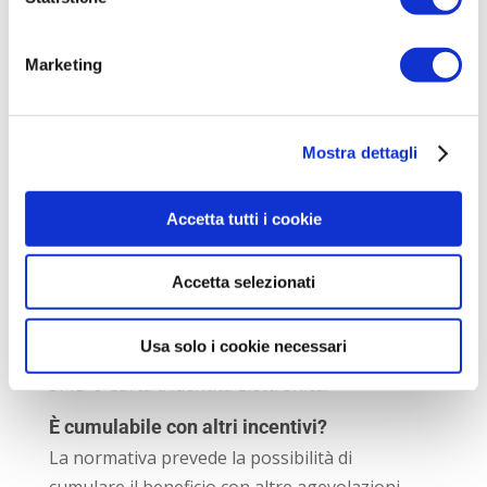
l’assenza di click day o graduatorie. L’impresa
deve seguire una procedura gestita dal GSE
Marketing
che prevede:
comunicazione preventiva
Mostra dettagli
dell’investimento;
conferma dell’investimento con
documentazione relativa agli acconti;
Accetta tutti i cookie
comunicazione finale di completamento e
interconnessione del bene.
Accetta selezionati
L’accesso avviene attraverso una
Usa solo i cookie necessari
piattaforma dedicata del GSE utilizzando
SPID o Carta d’Identità Elettronica.
È cumulabile con altri incentivi?
La normativa prevede la possibilità di