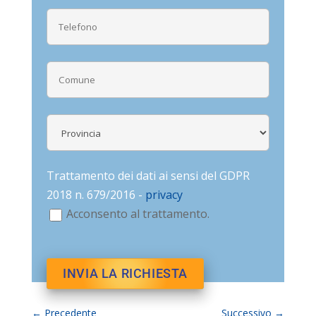
Trattamento dei dati ai sensi del GDPR
2018 n. 679/2016 -
privacy
Acconsento al trattamento.
←
Precedente
Successivo
→