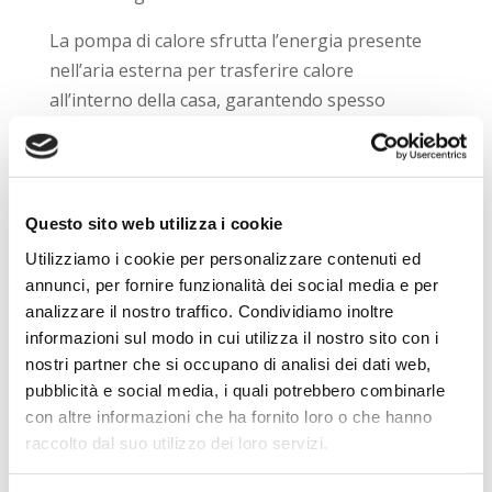
La pompa di calore sfrutta l’energia presente
nell’aria esterna per trasferire calore
all’interno della casa, garantendo spesso
consumi inferiori rispetto ai sistemi
tradizionali elettrici.
In presenza di un impianto efficiente e ben
Questo sito web utilizza i cookie
dimensionato, questa tecnologia può
Utilizziamo i cookie per personalizzare contenuti ed
contribuire ulteriormente al
risparmio
annunci, per fornire funzionalità dei social media e per
energetico
.
analizzare il nostro traffico. Condividiamo inoltre
Quanto costa un impianto dual split?
informazioni sul modo in cui utilizza il nostro sito con i
nostri partner che si occupano di analisi dei dati web,
Oltre ai consumi, molte persone valutano
pubblicità e social media, i quali potrebbero combinarle
anche il
costo di un condizionatore dual
con altre informazioni che ha fornito loro o che hanno
split
.
raccolto dal suo utilizzo dei loro servizi.
In media, per un impianto di buona qualità