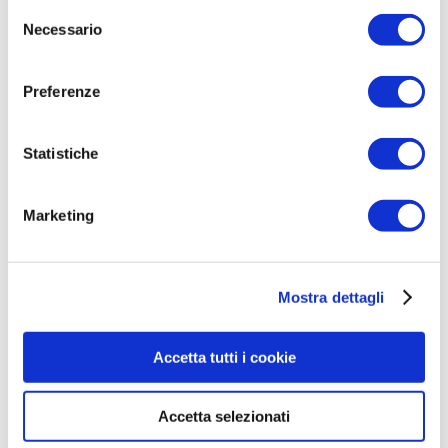
Selezione
completo di unità interna, motore esterno e
Necessario
del
montaggio, si può spendere tra 1.200 e 2.500
consenso
euro, variando in base a marca, potenza e
complessità dell’installazione.
Preferenze
Anche l’
installazione
incide sul prezzo finale.
Statistiche
Lunghezza delle tubazioni, posizione delle
unità e necessità di opere murarie possono
aumentare i costi complessivi.
Marketing
Va però considerato che i modelli più
efficienti permettono spesso di recuperare la
Mostra dettagli
spesa iniziale attraverso bollette più leggere
e consumi ridotti nel tempo.
Accetta tutti i cookie
Come scegliere il condizionatore giusto
Capire quale soluzione
scegliere
significa
Accetta selezionati
valutare attentamente le esigenze della casa