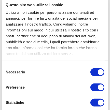
colorate), ma per trasformare questa nicchia
Questo sito web utilizza i cookie
in norma urbana servono politiche, budget
Utilizziamo i cookie per personalizzare contenuti ed
dedicati e una consapevolezza diffusa del
annunci, per fornire funzionalità dei social media e per
analizzare il nostro traffico. Condividiamo inoltre
loro potenziale.
informazioni sul modo in cui utilizza il nostro sito con i
nostri partner che si occupano di analisi dei dati web,
COMPILA IL FORM CON I
pubblicità e social media, i quali potrebbero combinarle
TUOI DATI PER RICEVERE
con altre informazioni che ha fornito loro o che hanno
LA TUA CONSULENZA
raccolto dal suo utilizzo dei loro servizi.
GRATUITA
Selezione
Necessario
del
consenso
Preferenze
Statistiche