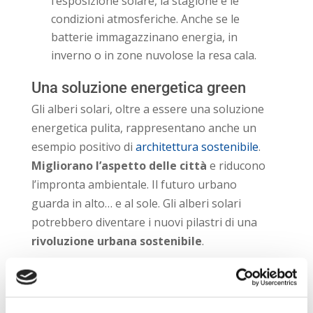
l’esposizione solare, la stagione e le
condizioni atmosferiche. Anche se le
batterie immagazzinano energia, in
inverno o in zone nuvolose la resa cala.
Una soluzione energetica green
Gli alberi solari, oltre a essere una soluzione
energetica pulita, rappresentano anche un
esempio positivo di
architettura sostenibile
.
Migliorano l’aspetto delle città
e riducono
l’impronta ambientale. Il futuro urbano
guarda in alto… e al sole. Gli alberi solari
potrebbero diventare i nuovi pilastri di una
rivoluzione urbana sostenibile
.
Ad oggi esistono esempi isolati nel nostro
Paese (a Milano c’è la lampada a forma di
albero, la “Solar Tree”, con luci a Led