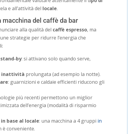
è fondamentale valutare attentamente il t
ipo di
ela e all’attività del
locale
.
 macchina del caffè da bar
nunciare alla qualità del
caffè espresso
, ma
cune strategie per ridurre l’energia che
i:
 stand-by
: si attivano solo quando serve,
 inattività
prolungata (ad esempio la notte).
lare
: guarnizioni e caldaie efficienti riducono gli
cnologie più recenti permettono un miglior
mizzata dell’energia (modalità di risparmio
in base al locale
: una macchina a 4 gruppi
in
on è conveniente.