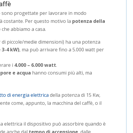
affè
o
sono progettate per lavorare in modo
tà costante. Per questo motivo la
potenza della
e che abbiamo a casa.
r di piccole/medie dimensioni) ha una potenza
è 3-4 kW)
, ma può arrivare fino a 5.000 watt per
rare i
4.000 – 6.000 watt
.
apore e acqua
hanno consumi più alti, ma
to di energia elettrica
della potenza di 15 Kw,
te come, appunto, la macchina del caffè, o il
 elettrica il dispositivo può assorbire quando è
nde anche dal
tempo di accensione
, dalle