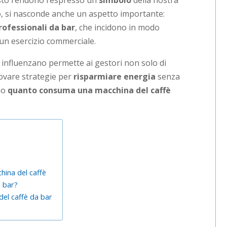
sto rendono l’espresso un
simbolo
della nostra
rò, si nasconde anche un aspetto importante:
ofessionali da bar
, che incidono in modo
 un esercizio commerciale.
lo influenzano permette ai gestori non solo di
rovare strategie per
risparmiare energia
senza
amo
quanto consuma una macchina del caffè
china del caffè
 bar?
del caffè da bar