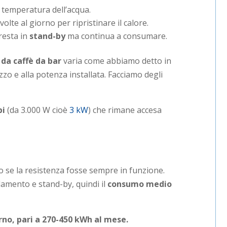
 temperatura dell’acqua.
olte al giorno per ripristinare il calore.
resta in
stand-by
ma continua a consumare.
da caffè da bar
varia come abbiamo detto in
zzo e alla potenza installata. Facciamo degli
pi
(da 3.000 W cioè
3 kW
) che rimane accesa
 se la resistenza fosse sempre in funzione.
aldamento e stand-by, quindi il
consumo medio
orno
,
pari a 270-450 kWh al mese.