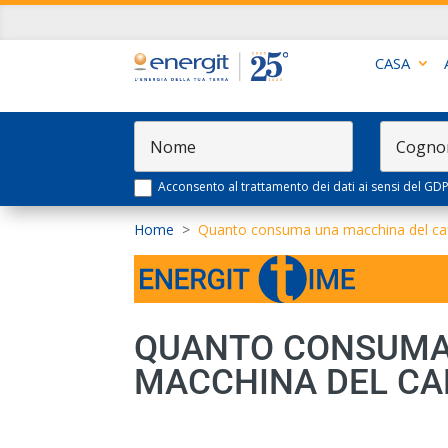
CASA
Acconsento al trattamento dei dati ai sensi del GD
Home
>
Quanto consuma una macchina del caf
QUANTO CONSUMA
MACCHINA DEL CA