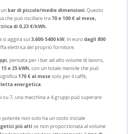
i un
bar di piccole/medie dimensioni
. Questo
sa che può oscillare tra
70 e 1
00 € al mese
,
ttrica di
0,23 €/kWh
.
 si aggira sui
3.600-5400 kW
, in euro
dagli 800
iffa elettrica del proprio fornitore.
ppi
, pensata per i bar ad alto volume di lavoro,
a
15 e 25 kWh
, con un totale mensile che può
significa
170
€ al mese
solo per il caffè,
lletta energetica
.
ni su 7, una macchina a 4 gruppi può superare
e potente non solo ha un costo iniziale
getici più alti
se non proporzionata al volume