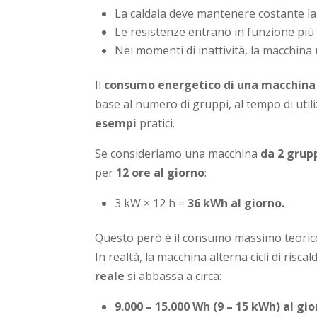
La caldaia deve mantenere costante la
Le resistenze entrano in funzione più v
Nei momenti di inattività, la macchina 
Il
consumo energetico di una macchina 
base al numero di gruppi, al tempo di utili
esempi
pratici.
Se consideriamo una macchina
da 2 grup
per
12 ore al giorno
:
3 kW × 12 h =
36 kWh al giorno
.
Questo però è il consumo massimo teorico
In realtà, la macchina alterna cicli di risc
reale
si abbassa a circa:
9.000 – 15.000 Wh (9 – 15 kWh) al gi