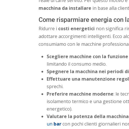
reale di caffè servito. Per questo motivo 
macchina da installare
in base alla client
Come risparmiare energia con la
Ridurre i
costi energetici
non significa ri
adottare accorgimenti intelligenti. Ecco al
consumiamo con le macchine professional
Scegliere macchine con la funzione
limitando il consumo medio.
Spegnere la macchina nei periodi di
Effettuare una manutenzione rego
sprechi.
Preferire macchine moderne
: le te
isolamento termico e una gestione otti
energetico).
Valutare la potenza della macchina 
un
bar
con pochi clienti giornalieri n