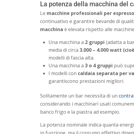
La potenza della macchina del c
Le
macchine professionali per espress
continuativo e garantire bevande di quali
macchina
è elevata rispetto alle macchin
Una macchina a
2 gruppi
(adatta a ba
media di circa
3.000 – 4.000 watt (cio
modelli di fascia alta.
Una macchina a
3 o 4 gruppi
può supe
I modelli con
caldaia separata per v
garantiscono prestazioni migliori.
Solitamente un bar necessita di un
contrat
considerando i macchinari usati comunemen
banco frigo e la piastra ad esempio.
La potenza nominale indica quanta energia
in funzione, ma il consumo effettivo dipe