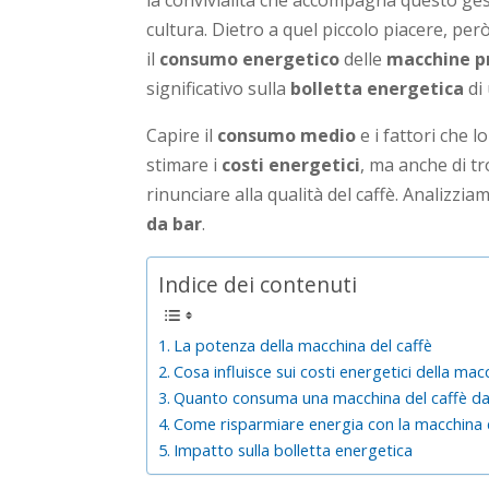
la convivialità che accompagna questo ge
cultura. Dietro a quel piccolo piacere, pe
il
consumo energetico
delle
macchine pr
significativo sulla
bolletta energetica
di
Capire il
consumo medio
e i fattori che 
stimare i
costi energetici
, ma anche di t
rinunciare alla qualità del caffè. Analizzi
da bar
.
Indice dei contenuti
La potenza della macchina del caffè
Cosa influisce sui costi energetici della mac
Quanto consuma una macchina del caffè da
Come risparmiare energia con la macchina 
Impatto sulla bolletta energetica