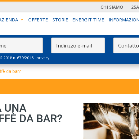
CHI SIAMO
25
AZIENDA
OFFERTE
STORIE
ENERGIT TIME
INFORMAZION
PR 2018 n. 679/2016 -
privacy
fè da bar?
 UNA
FFÈ DA BAR?