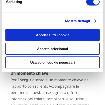
Marketing
Per questo è utile affidarsi a operatori in
grado di offrire
assistenza clienti
e
supporto nella scelta dell’offerta più adatta.
Mostra dettagli
Il subentro non è solo una formalità
burocratica, ma rappresenta il momento in
Accetta tutti i cookie
cui si definiscono le condizioni della propria
fornitura energetica. È quindi un’occasione
Accetta selezionati
utile per valutare tariffe, servizi aggiuntivi e
soluzioni più sostenibili, come offerte legate
Usa solo i cookie necessari
all’energia rinnovabile.
Un momento chiave
Per
Energit
questo
è un momento chiave nel
rapporto con i clienti. Accompagnare le
persone in questa fase significa offrire
informazioni chiare, tempi certi e soluzioni