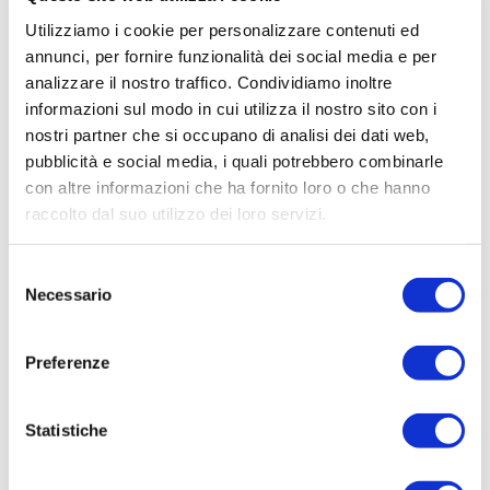
preparare in anticipo tutta la
Utilizziamo i cookie per personalizzare contenuti ed
documentazione richiesta. In particolare, il
annunci, per fornire funzionalità dei social media e per
codice POD
per la luce e il
codice PDR
per il
analizzare il nostro traffico. Condividiamo inoltre
gas sono elementi essenziali per identificare
informazioni sul modo in cui utilizza il nostro sito con i
in modo univoco il punto di fornitura.
nostri partner che si occupano di analisi dei dati web,
pubblicità e social media, i quali potrebbero combinarle
Questi codici sono generalmente riportati
con altre informazioni che ha fornito loro o che hanno
sulle vecchie bollette oppure possono essere
raccolto dal suo utilizzo dei loro servizi.
richiesti al distributore locale.
Selezione
Errori da evitare durante il subentro
Necessario
del
Uno degli errori più comuni è confondere
consenso
subentro e voltura, oppure avviare la
Preferenze
procedura senza avere tutti i dati necessari.
Anche scegliere un’offerta non adatta ai
propri consumi può incidere sui costi nel
Statistiche
lungo periodo.