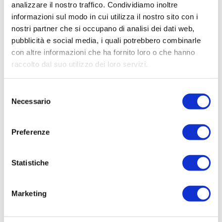
aumentare la superficie attiva dei
analizzare il nostro traffico. Condividiamo inoltre
catalizzatori e migliorare le prestazioni.
informazioni sul modo in cui utilizza il nostro sito con i
Parallelamente, sistemi di
monitoraggio in
nostri partner che si occupano di analisi dei dati web,
pubblicità e social media, i quali potrebbero combinarle
tempo reale
permettono di analizzare il
con altre informazioni che ha fornito loro o che hanno
comportamento degli elettrodi e ottimizzare i
raccolto dal suo utilizzo dei loro servizi.
processi elettrochimici in modo continuo.
Vantaggi e sfide dell’elettrocatalisi
Selezione
Necessario
Principali vantaggi
del
consenso
maggiore
efficienza energetica
Preferenze
riduzione delle emissioni
utilizzo di materiali a basso costo
integrazione con fonti rinnovabili
Statistiche
Sfide ancora aperte
Marketing
durabilità dei catalizzatori
stabilità a lungo termine