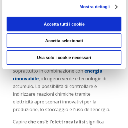
scalabilità industriale
Mostra dettagli
La ricerca è fortemente attiva per superare
Accetta tutti i cookie
questi limiti e rendere l’elettrocatalisi sempre
più competitiva.
Accetta selezionati
Elettrocatalisi e futuro dell’energia
L’elettrocatalisi è destinata a giocare un
Usa solo i cookie necessari
ruolo chiave nei sistemi energetici del futuro,
soprattutto in combinazione con
energia
rinnovabile
, idrogeno verde e tecnologie di
accumulo. La possibilità di controllare e
indirizzare reazioni chimiche tramite
elettricità apre scenari innovativi per la
produzione, lo stoccaggio e l’uso dell’energia.
Capire
che cos’è l’elettrocatalisi
significa