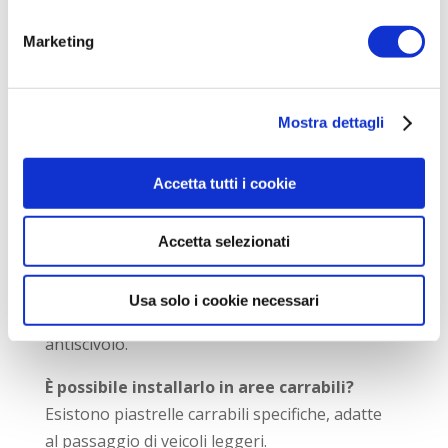
contributo alla sostenibilità urbana
Marketing
Limiti da considerare
costi iniziali più elevati
Mostra dettagli
rendimento inferiore rispetto a impianti
tradizionali
Accetta tutti i cookie
necessità di progettazione accurata
Domande frequenti
Accetta selezionati
Il pavimento fotovoltaico è calpestabile?
Sì, è progettato per essere calpestabile e
Usa solo i cookie necessari
sicuro, grazie a vetro temperato e superfici
antiscivolo.
È possibile installarlo in aree carrabili?
Esistono piastrelle carrabili specifiche, adatte
al passaggio di veicoli leggeri.