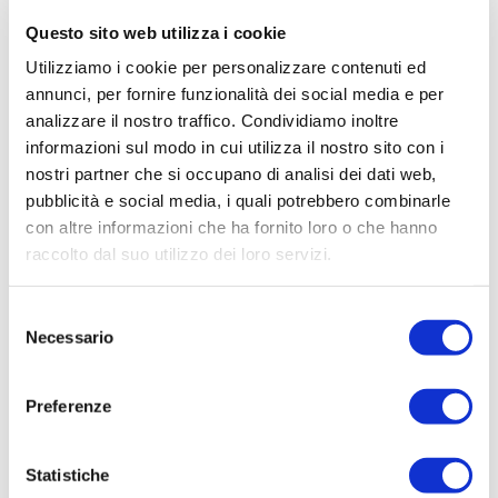
e detrazioni legate alla
riqualificazione
Questo sito web utilizza i cookie
energetica
. La possibilità di accedere a
agevolazioni rende questa tecnologia più
Utilizziamo i cookie per personalizzare contenuti ed
interessante dal punto di vista economico,
annunci, per fornire funzionalità dei social media e per
analizzare il nostro traffico. Condividiamo inoltre
soprattutto in abbinamento ad altri
informazioni sul modo in cui utilizza il nostro sito con i
interventi di efficientamento.
nostri partner che si occupano di analisi dei dati web,
È sempre consigliabile verificare le normative
pubblicità e social media, i quali potrebbero combinarle
con altre informazioni che ha fornito loro o che hanno
vigenti e le opportunità disponibili al
raccolto dal suo utilizzo dei loro servizi.
momento dell’investimento.
Vantaggi e limiti del pavimento
Selezione
fotovoltaico
Necessario
del
Vantaggi principali
consenso
produzione di energia rinnovabile
Preferenze
utilizzo intelligente delle superfici
elevata resistenza e sicurezza
Statistiche
integrazione architettonica