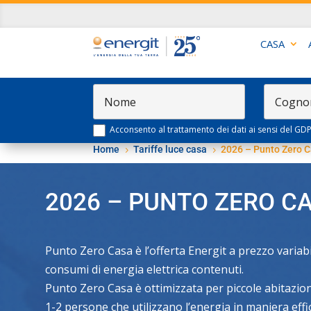
CASA
Acconsento al trattamento dei dati ai sensi del GD
Home
Tariffe luce casa
2026 – Punto Zero 
5
5
2026 – PUNTO ZERO C
Punto Zero Casa è l’offerta Energit a prezzo variabi
consumi di energia elettrica contenuti.
Punto Zero Casa è ottimizzata per piccole abitazion
1-2 persone che utilizzano l’energia in maniera effi