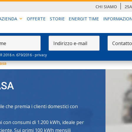
CHI SIAMO
25
AZIENDA
OFFERTE
STORIE
ENERGIT TIME
INFORMAZION
PR 2018 n. 679/2016 -
privacy
Casa
ASA
le che premia i clienti domestici con
i con consumi di 1.200 kWh, ideale per
ciente. Sui primi 100 kWh mensili