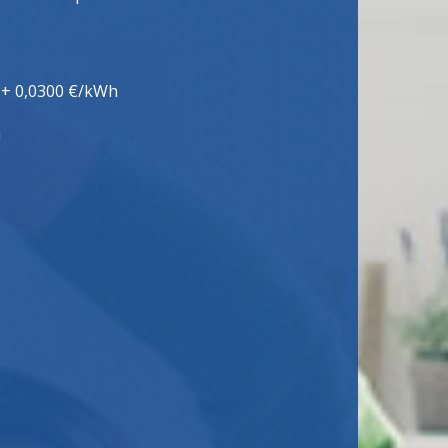
 + 0,0300 €/kWh
i