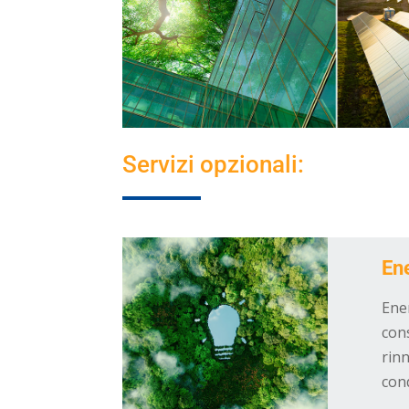
Servizi opzionali:
En
Ener
con
rinn
con