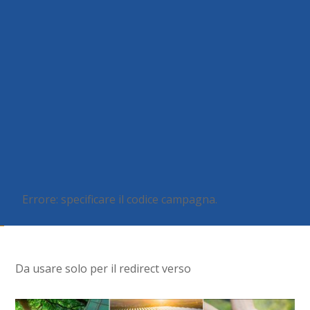
Errore: specificare il codice campagna.
Da usare solo per il redirect verso