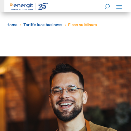
Home
Tariffe luce business
Fisso su Misura
5
5