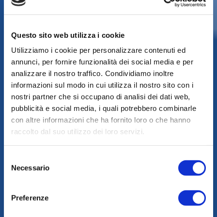
Questo sito web utilizza i cookie
Fisso su Misura
Utilizziamo i cookie per personalizzare contenuti ed
annunci, per fornire funzionalità dei social media e per
Fisso su Misura è l’offerta Energit a prezzo fisso per 12
analizzare il nostro traffico. Condividiamo inoltre
mesi consigliata alle piccole e medie imprese con consumi
informazioni sul modo in cui utilizza il nostro sito con i
annui superiori a 30.000 kWh. Fisso su Misura ti offre la
nostri partner che si occupano di analisi dei dati web,
certezza e la stabilità della componente energia distinta
pubblicità e social media, i quali potrebbero combinarle
per fasce orarie di prezzo e ti mette al riparo dai rincari
con altre informazioni che ha fornito loro o che hanno
del mercato. È adatta a piccole e medie imprese quali bar,
raccolto dal suo utilizzo dei loro servizi.
ristoranti, strutture alberghiere, piccoli centri commerciali.
Componente Energia*
Selezione
Necessario
del
Prezzo fisso 12 mesi: F1 0,2146 €/kWh – F2 0,1960
consenso
€/kWh – F3 0,1749 €/kWh
Energia verde opzionale
Preferenze
Prezzo distinto per fasce orarie
Corrispettivo fisso**
19 €/mese