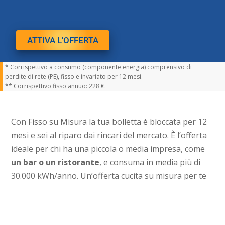
ATTIVA L'OFFERTA
* Corrispettivo a consumo (componente energia) comprensivo di
perdite di rete (PE), fisso e invariato per 12 mesi.
** Corrispettivo fisso annuo: 228 €.
Con Fisso su Misura la tua bolletta è bloccata per 12
mesi e sei al riparo dai rincari del mercato. È l’offerta
ideale per chi ha una piccola o media impresa, come
un bar o un ristorante
, e consuma in media più di
30.000 kWh/anno. Un’offerta cucita su misura per te
che blocca il prezzo della componente energia per 12
mesi di fornitura e che prevede una diversificazione di
quota per fasce orarie ARERA.