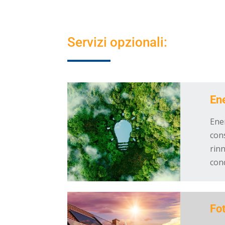
Servizi opzionali:
En
Ener
con
rinn
con
Fot