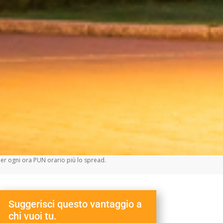
er ogni ora PUN orario più lo spread.
Suggerisci questo vantaggio a
chi vuoi tu.