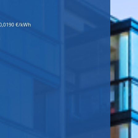
 0,0190 €/kWh
i