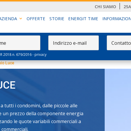
CHI SIAMO
25
AZIENDA
OFFERTE
STORIE
ENERGIT TIME
INFORMAZION
PR 2018 n. 679/2016 -
privacy
io Luce
UCE
tutti i condomini, dalle piccole alle
fre un prezzo della componente energia
ando le quote variabili commerciali a
e commerciali.