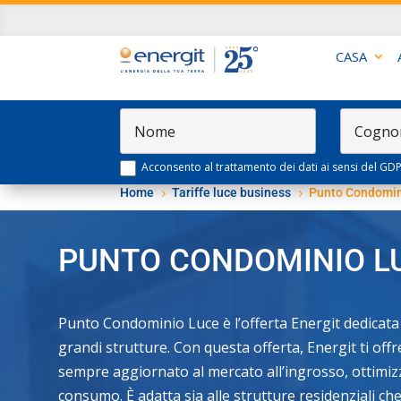
CASA
Acconsento al trattamento dei dati ai sensi del GD
Home
Tariffe luce business
Punto Condomin
5
5
PUNTO CONDOMINIO L
Punto Condominio Luce è l’offerta Energit dedicata a 
grandi strutture. Con questa offerta, Energit ti of
sempre aggiornato al mercato all’ingrosso, ottimizz
consumo. È adatta sia alle strutture residenziali ch