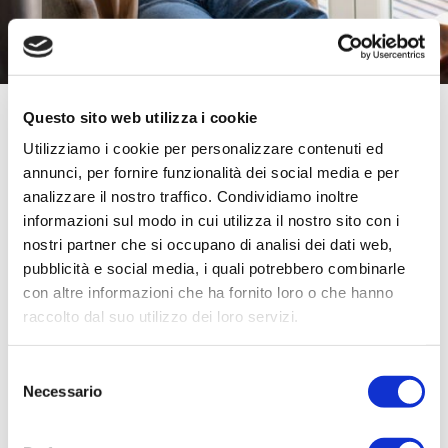
Small Family Luce
Questo sito web utilizza i cookie
Utilizziamo i cookie per personalizzare contenuti ed
Small Family Luce è l’offerta Energit consigliata per
annunci, per fornire funzionalità dei social media e per
clienti domestici con consumi di energia elettrica
analizzare il nostro traffico. Condividiamo inoltre
medio bassi
(inferiore ai 2.000 kWh/anno) tipicamente
informazioni sul modo in cui utilizza il nostro sito con i
piccole abitazioni principali o seconde case
, con costi
nostri partner che si occupano di analisi dei dati web,
fissi ridotti. Small Family Luce è caratterizzata da un
pubblicità e social media, i quali potrebbero combinarle
prezzo della componente energia sempre aggiornato al
con altre informazioni che ha fornito loro o che hanno
raccolto dal suo utilizzo dei loro servizi.
mercato all’ingrosso e da costi fissi molto bassi.
Componente Energia*
Selezione
Necessario
del
Prezzo indicizzato PUN Index GME Orario + 0,0300
€/kWh
consenso
Energia verde opzionale