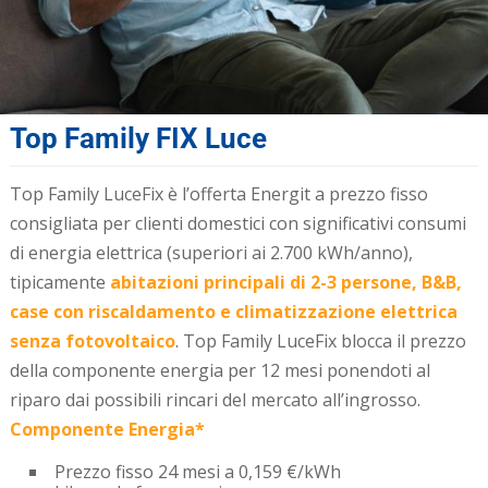
Top Family FIX Luce
Top Family LuceFix è l’offerta Energit a prezzo fisso
consigliata per clienti domestici con significativi consumi
di energia elettrica (superiori ai 2.700 kWh/anno),
tipicamente
abitazioni principali di 2-3 persone, B&B,
case con riscaldamento e climatizzazione elettrica
senza fotovoltaico
. Top Family LuceFix blocca il prezzo
della componente energia per 12 mesi ponendoti al
riparo dai possibili rincari del mercato all’ingrosso.
Componente Energia*
Prezzo fisso 24 mesi a 0,159 €/kWh