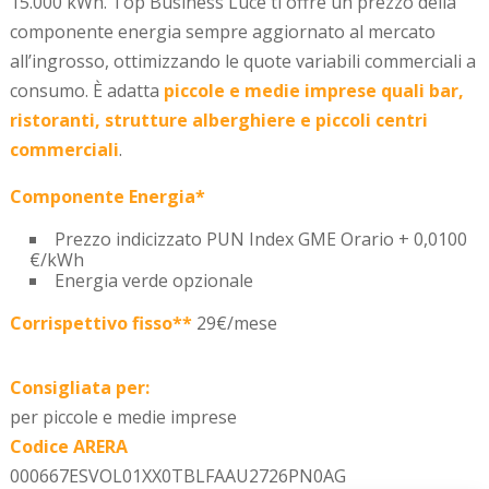
15.000 kWh. Top Business Luce ti offre un prezzo della
componente energia sempre aggiornato al mercato
all’ingrosso, ottimizzando le quote variabili commerciali a
consumo. È adatta
piccole e medie imprese quali bar,
ristoranti, strutture alberghiere e piccoli centri
commerciali
.
Componente Energia*
Prezzo indicizzato PUN Index GME Orario + 0,0100
€/kWh
Energia verde opzionale
Corrispettivo fisso**
29€/mese
Consigliata per:
per piccole e medie imprese
Codice ARERA
000667ESVOL01XX0TBLFAAU2726PN0AG