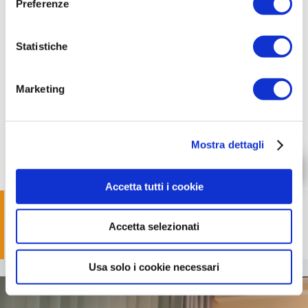
Preferenze
Corrispettivo fisso**
12€/mese
Statistiche
Consigliata per:
piccole abitazioni principali o seconde case con consumi
Marketing
inferiori a 2.000 kWh/anno
Codice ARERA
000667ESVOL01XX0SFLUNUD2726PN0AG
Mostra dettagli
VEDI DETTAGLI
Accetta tutti i cookie
* Corrispettivo a consumo (componente energia) comprensivo di
perdite di rete (PE). Il corrispettivo a consumo è composto dal valore del
Accetta selezionati
PUN variabile per ogni ora PUN orario più lo spread.
** Corrispettivo fisso annuo: 144 €/anno.
Usa solo i cookie necessari