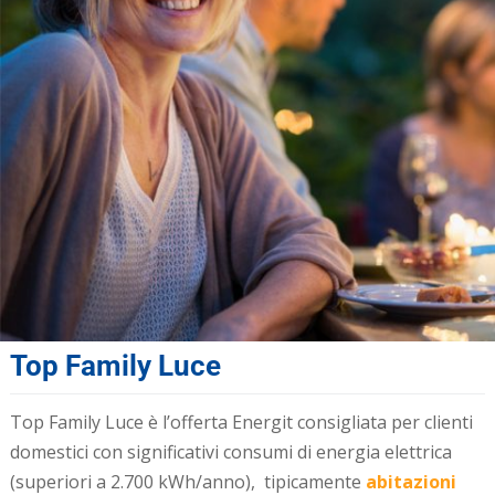
Top Family Luce
Top Family Luce è l’offerta Energit consigliata per clienti
domestici con significativi consumi di energia elettrica
(superiori a 2.700 kWh/anno), tipicamente
abitazioni