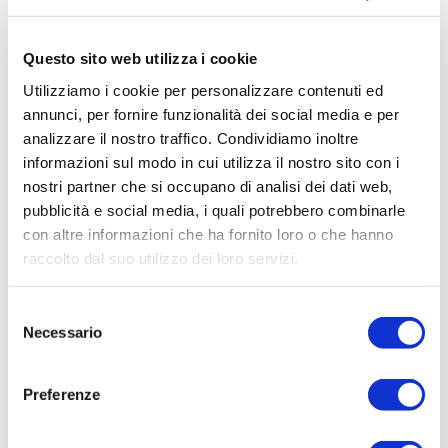
In tutti questi contesti, la trigenerazione
rappresenta una soluzione strategica per
Questo sito web utilizza i cookie
bilanciare
comfort, risparmio e
Utilizziamo i cookie per personalizzare contenuti ed
sostenibilità
.
annunci, per fornire funzionalità dei social media e per
analizzare il nostro traffico. Condividiamo inoltre
Rispetto alla cogenerazione, offre un livello
informazioni sul modo in cui utilizza il nostro sito con i
superiore di
efficienza energetica
,
nostri partner che si occupano di analisi dei dati web,
riducendo i
costi energetici
e migliorando
pubblicità e social media, i quali potrebbero combinarle
l’
impatto ambientale
delle attività umane e
con altre informazioni che ha fornito loro o che hanno
raccolto dal suo utilizzo dei loro servizi.
produttive.
Che si tratti di un ospedale, di un hotel o di
Selezione
un impianto industriale, la
co-
Necessario
del
trigenerazione
rappresenta oggi una delle
consenso
soluzioni più intelligenti per garantire
Preferenze
energia affidabile e sostenibile, riducendo
sprechi e ottimizzando risorse. Per ridurre i