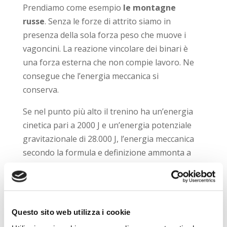
Prendiamo come esempio
le montagne
russe
. Senza le forze di attrito siamo in
presenza della sola forza peso che muove i
vagoncini. La reazione vincolare dei binari è
una forza esterna che non compie lavoro. Ne
consegue che l’energia meccanica si
conserva.
Se nel punto più alto il trenino ha un’energia
cinetica pari a 2000 J e un’energia potenziale
gravitazionale di 28.000 J, l’energia meccanica
secondo la formula e definizione ammonta a
30.000 J. Supponiamo che nel punto più
basso l’energia potenziale scenda a 5000 J,
mentre l’energia cinetica aumenti a 25000 J
perché è aumentata la velocità. La loro
Questo sito web utilizza i cookie
somma è sempre 30.000 J.