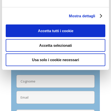
oggetto.
Mostra dettagli
COMPILA IL FORM CON I
TUOI DATI PER RICEVERE
LA TUA CONSULENZA
Accetta tutti i cookie
GRATUITA
Accetta selezionati
Usa solo i cookie necessari