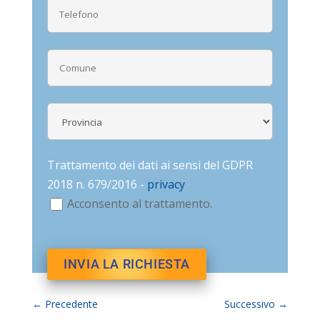
Trattamento dei dati ai sensi del GDPR
2018 n. 679/2016 -
privacy
Acconsento al trattamento.
←
Precedente
Successivo
→