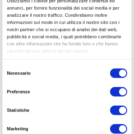
Utilizziamo i cookie per personalizzare contenuti ed
annunci, per fornire funzionalità dei social media e per
Questo dimostra che l’energia cinetica e
analizzare il nostro traffico. Condividiamo inoltre
potenziale si trasformano continuamente
informazioni sul modo in cui utilizza il nostro sito con i
l’una nell’altra lasciando inalterata la loro
nostri partner che si occupano di analisi dei dati web,
somma.
pubblicità e social media, i quali potrebbero combinarle
con altre informazioni che ha fornito loro o che hanno
Che cos’è l’energia meccanica
raccolto dal suo utilizzo dei loro servizi.
totale
Questa forma di energia è semplicemente la
Selezione
somma, come abbiamo detto prima,
Necessario
del
dell’energia potenziale e dell’energia cinetica.
consenso
Viene indicata come TME.
Preferenze
TME = PE + KE
Statistiche
In certi casi l’energia meccanica totale è un
valore costante, in altri è un valore variabile.
Essa è in grado di lavorare su un altro
Marketing