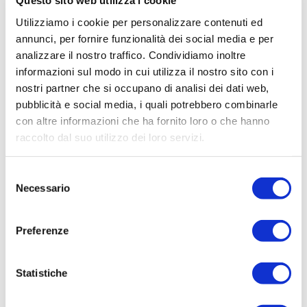
Questo sito web utilizza i cookie
spiegato il ministro dell’Ambiente e della
Utilizziamo i cookie per personalizzare contenuti ed
Sicurezza energetica dell’Italia Gilberto
annunci, per fornire funzionalità dei social media e per
Pichetto Fratin.
analizzare il nostro traffico. Condividiamo inoltre
informazioni sul modo in cui utilizza il nostro sito con i
COMPILA IL FORM CON I
nostri partner che si occupano di analisi dei dati web,
pubblicità e social media, i quali potrebbero combinarle
TUOI DATI PER RICEVERE
con altre informazioni che ha fornito loro o che hanno
LA TUA CONSULENZA
raccolto dal suo utilizzo dei loro servizi.
GRATUITA
Selezione
Necessario
del
consenso
Preferenze
Statistiche