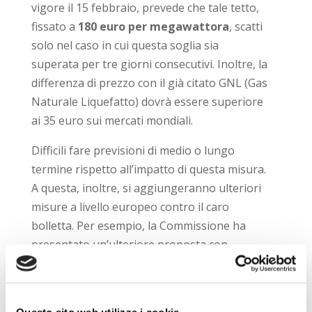
vigore il 15 febbraio, prevede che tale tetto,
fissato a
180 euro per megawattora
, scatti
solo nel caso in cui questa soglia sia
superata per tre giorni consecutivi. Inoltre, la
differenza di prezzo con il già citato GNL (Gas
Naturale Liquefatto) dovrà essere superiore
ai 35 euro sui mercati mondiali.
Difficili fare previsioni di medio o lungo
termine rispetto all’impatto di questa misura.
A questa, inoltre, si aggiungeranno ulteriori
misure a livello europeo contro il caro
bolletta. Per esempio, la Commissione ha
presentato un’ulteriore proposta con
l’obiettivo di evitare che l’aumento dei prezzi
del gas ricada sui costi energetici, a
prescindere dalle fonti di produzione. Lo ha