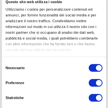
Questo sito web utilizza i cookie
negozi e bar. Per l’uso esterno invece, è
necessario che siano inserite in apparecchi
Utilizziamo i cookie per personalizzare contenuti ed
annunci, per fornire funzionalità dei social media e per
con un adeguato grado di protezione contro
analizzare il nostro traffico. Condividiamo inoltre
gli agenti atmosferici.
informazioni sul modo in cui utilizza il nostro sito con i
Energit: l’energia elettrica su
nostri partner che si occupano di analisi dei dati web,
misura
pubblicità e social media, i quali potrebbero combinarle
con altre informazioni che ha fornito loro o che hanno
In questo contesto di continua innovazione e
raccolto dal suo utilizzo dei loro servizi.
crescente consapevolezza ambientale, anche
la scelta del fornitore di energia gioca un
Selezione
ruolo cruciale.
Energit
comprende le vostre
Necessario
del
esigenze di illuminazione e offre diverse
consenso
soluzioni pensate su misura per la vostra
Preferenze
casa, sia essa la vostra residenza principale o
una seconda abitazione.
Statistiche
Le nostre offerte personalizzate sono
studiate per garantirvi il massimo del