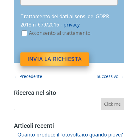
Trattamento dei dati ai sensi del GDPR
2018 n. 679/2016 -
privacy
Acconsento al trattamento.
←
Precedente
Successivo
→
Ricerca nel sito
Articoli recenti
Quanto produce il fotovoltaico quando piove?