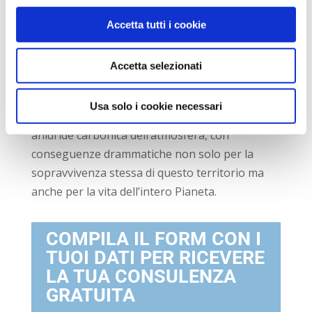
amazzonica
al rischio di un
inaridimento
Accetta tutti i cookie
capace di trasformarla in una vera e propria
savana.
Accetta selezionati
Questa condizione riduce ogni giorno di più
la capacità delle
aree dell’Amazzonia
Usa solo i cookie necessari
brasiliana
di assorbire gli elevati tassi di
anidride carbonica dell’atmosfera, con
conseguenze drammatiche non solo per la
sopravvivenza stessa di questo territorio ma
anche per la vita dell’intero Pianeta.
COMPILA IL FORM CON I
TUOI DATI PER RICEVERE
LA TUA CONSULENZA
GRATUITA