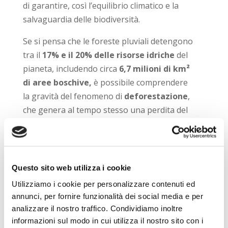
di garantire, così l’equilibrio climatico e la
salvaguardia delle biodiversità.
Se si pensa che le foreste pluviali detengono
tra il
17% e il 20% delle risorse idriche
del
pianeta, includendo circa
6,7 milioni di
km²
di aree boschive,
è possibile comprendere
la gravità del fenomeno di
deforestazione
,
che genera al tempo stesso una perdita del
10% della biodiversità mondiale
a queste
aree collegata, tra specie vegetali, animali e
microbiche.
Questo sito web utilizza i cookie
La
foresta amazzonica
, oltre a
Utilizziamo i cookie per personalizzare contenuti ed
rappresentare un enorme deposito di
annunci, per fornire funzionalità dei social media e per
carbonio in grado di trattenere dagli
80 ai
analizzare il nostro traffico. Condividiamo inoltre
120 miliardi di tonnellate di anidride
informazioni sul modo in cui utilizza il nostro sito con i
carbonica
, rappresenta anche l’habitat di