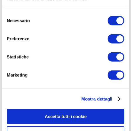
benessere, anche durante le festività.
Perché il miglior dono che possiamo fare al
Selezione
Necessario
del
futuro è imparare a
risparmiare energia
consenso
oggi
.
Preferenze
COMPILA IL FORM CON I
TUOI DATI PER RICEVERE
Statistiche
LA TUA CONSULENZA
GRATUITA
Marketing
Mostra dettagli
Accetta tutti i cookie