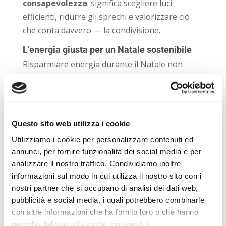
consapevolezza
: significa scegliere luci
efficienti, ridurre gli sprechi e valorizzare ciò
che conta davvero — la condivisione.
L’energia giusta per un Natale sostenibile
Risparmiare energia durante il Natale non
toglie magia alle feste, ma la amplifica,
perché un Natale sostenibile è anche un
Natale più autentico.
Questo sito web utilizza i cookie
Energit
, da sempre impegnata nella
diffusione di energia pulita e soluzioni per
Utilizziamo i cookie per personalizzare contenuti ed
annunci, per fornire funzionalità dei social media e per
l’efficienza domestica, promuove uno stile di
analizzare il nostro traffico. Condividiamo inoltre
vita attento alle risorse e all’ambiente.
informazioni sul modo in cui utilizza il nostro sito con i
nostri partner che si occupano di analisi dei dati web,
Dalle
forniture 100% green
ai consigli per
pubblicità e social media, i quali potrebbero combinarle
l’uso consapevole dell’elettricità, l’obiettivo è
con altre informazioni che ha fornito loro o che hanno
lo stesso: rendere l’energia un alleato del
raccolto dal suo utilizzo dei loro servizi.