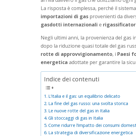
arriva davvero il gas che utilizziamo ogni
La risposta è complessa, perché il sistema 
importazioni di gas
provenienti da divers
gasdotti internazionali
e
rigassificator
Negli ultimi anni, la provenienza del gas 
dopo la riduzione quasi totale del gas rus
rotte di approvvigionamento
, i
Paesi f
energetica
adottate per garantire la sicur
Indice dei contenuti
L’Italia e il gas: un equilibrio delicato
La fine del gas russo: una svolta storica
Le nuove rotte del gas in Italia
Gli stoccaggi di gas in Italia
Come ridurre l’impatto dei consumi domest
La strategia di diversificazione energetica