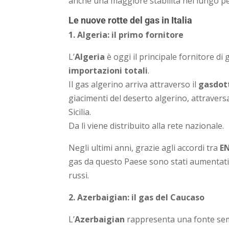
anche una maggiore stabilità nel lungo peri
Le nuove rotte del gas in Italia
1. Algeria: il primo fornitore
L’
Algeria
è oggi il principale fornitore di g
importazioni totali
.
Il gas algerino arriva attraverso il
gasdot
giacimenti del deserto algerino, attraver
Sicilia.
Da lì viene distribuito alla rete nazionale.
Negli ultimi anni, grazie agli accordi tra
EN
gas da questo Paese sono stati aumentati,
russi.
2. Azerbaigian: il gas del Caucaso
L’
Azerbaigian
rappresenta una fonte sempr