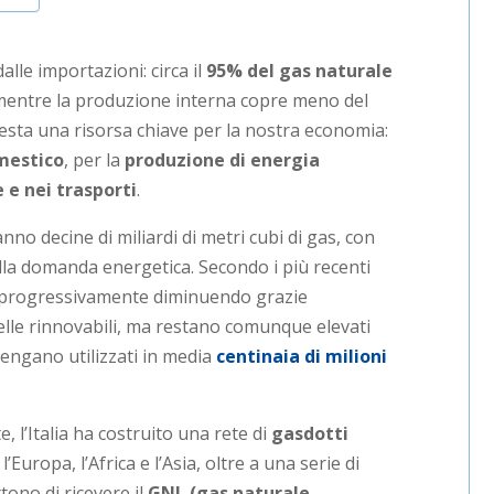
lle importazioni: circa il
95% del gas naturale
 mentre la produzione interna copre meno del
esta una risorsa chiave per la nostra economia:
mestico
, per la
produzione di energia
e e nei trasporti
.
 anno decine di miliardi di metri cubi di gas, con
 alla domanda energetica. Secondo i più recenti
progressivamente diminuendo grazie
 delle rinnovabili, ma restano comunque elevati
vengano utilizzati in media
centinaia di milioni
 l’Italia ha costruito una rete di
gasdotti
’Europa, l’Africa e l’Asia, oltre a una serie di
ono di ricevere il
GNL (gas naturale