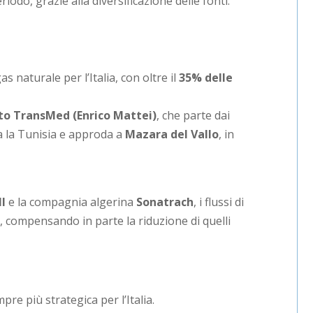
odo, grazie alla diversificazione delle fonti.
as naturale per l’Italia, con oltre il
35% delle
to TransMed (Enrico Mattei)
, che parte dai
sa la Tunisia e approda a
Mazara del Vallo
, in
I
e la compagnia algerina
Sonatrach
, i flussi di
 compensando in parte la riduzione di quelli
e più strategica per l’Italia.