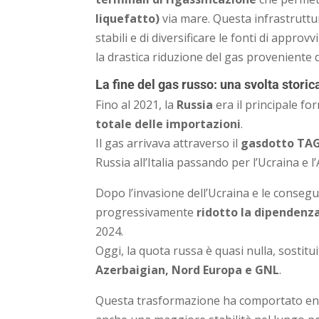
liquefatto)
via mare. Questa infrastruttur
stabili e di diversificare le fonti di app
la drastica riduzione del gas proveniente d
La fine del gas russo: una svolta storic
Fino al 2021, la
Russia
era il principale forn
totale delle importazioni
.
Il gas arrivava attraverso il
gasdotto TAG 
Russia all’Italia passando per l’Ucraina e l’
Dopo l’invasione dell’Ucraina e le consegue
progressivamente
ridotto la dipendenza
2024.
Oggi, la quota russa è quasi nulla, sostit
Azerbaigian, Nord Europa e GNL
.
Questa trasformazione ha comportato eno