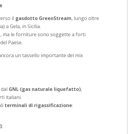
le
erso il
gasdotto GreenStream
, lungo oltre
) a Gela, in Sicilia.
i
, ma le forniture sono soggette a forti
a del Paese.
 ancora un tassello importante del mix
 dal
GNL (gas naturale liquefatto)
,
i italiani.
ali
terminali di rigassificazione
:
)
;