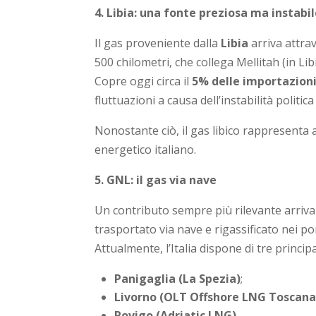
4. Libia: una fonte preziosa ma instabi
Il gas proveniente dalla
Libia
arriva attrav
500 chilometri, che collega Mellitah (in Libia
Copre oggi circa il
5% delle importazion
fluttuazioni a causa dell’instabilità politic
Nonostante ciò, il gas libico rappresenta
energetico italiano.
5. GNL: il gas via nave
Un contributo sempre più rilevante arriva
trasportato via nave e rigassificato nei port
Attualmente, l’Italia dispone di tre princip
Panigaglia (La Spezia)
;
Livorno (OLT Offshore LNG Toscana
Rovigo (Adriatic LNG)
.