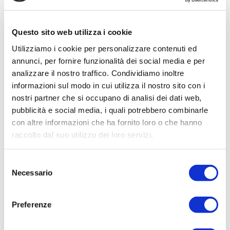
buon
30%
dei costi in bolletta.
Questo elemento è di fondamentale
Questo sito web utilizza i cookie
importanza per capire
quanto consuma
il
Utilizziamo i cookie per personalizzare contenuti ed
modello da acquistare, ecco perché diventa
annunci, per fornire funzionalità dei social media e per
utile
saper leggere correttamente
analizzare il nostro traffico. Condividiamo inoltre
l’etichetta Energy label
, vediamo alcuni
informazioni sul modo in cui utilizza il nostro sito con i
consigli utili per orientarsi ed evitare inutili
nostri partner che si occupano di analisi dei dati web,
sprechi di energia.
pubblicità e social media, i quali potrebbero combinarle
con altre informazioni che ha fornito loro o che hanno
Come leggere l’etichetta energetica
raccolto dal suo utilizzo dei loro servizi.
L’
etichetta energetica
o
energy label
è
una certificazione che l’elettrodomestico deve
Selezione
obbligatoriamente possedere e fornisce
Necessario
del
informazioni fondamentali
consenso
sull’elettrodomestico.
Preferenze
Questa certificazione in primis ne indica il