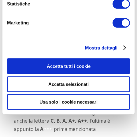
modello e il nome del costruttore
, poi
Statistiche
specifica il tipo di alimentazione
dell’elettrodomestico, evidenziandone anche
Marketing
la
classe energetica di appartenenza
.
Quest’ultima indica, come accennato, le
Mostra dettagli
prestazioni del forno elettrico
e viene
indicata attraverso
lettere che vanno dalla
D alla A+++
ossia dalla più energivora a
Accetta tutti i cookie
quella più efficiente.
Accetta selezionati
Le classi, più precisamente, sono
sette
nel
caso dei forni, dunque, oltre a quelle
Usa solo i cookie necessari
elencate, dopo la
lettera D
troveremo in
ordine crescente di efficienza energetica
anche la lettera
C, B, A, A+, A++
, l’ultima è
appunto la
A+++
prima menzionata.