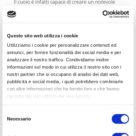
Il cuoio è infatti capace di creare un notevole
effetto respingente verso le cariche
elettriche che non rimangono così
imprigionate a livello degli arti inferiori.
Questo sito web utilizza i cookie
Umidificare l’aria
Utilizziamo i cookie per personalizzare contenuti ed
annunci, per fornire funzionalità dei social media e per
L’elettricità statica è presente in ambienti
analizzare il nostro traffico. Condividiamo inoltre
secchi. A tale scopo può essere utile servirsi
informazioni sul modo in cui utilizza il nostro sito con i
di
umidificatori
, che sono dispositivi in grado
nostri partner che si occupano di analisi dei dati web,
di creare vapore acqueo da immettere nei
pubblicità e social media, i quali potrebbero combinarle
vari ambienti della casa.
con altre informazioni che ha fornito loro o che hanno
raccolto dal suo utilizzo dei loro servizi.
Molti
impianti di riscaldamento
di ultima
generazione sono predisposti con questa
Selezione
funzione e pertanto immettono un flusso
Necessario
del
calibrato di acqua nebulizzata nelle stanze.
consenso
Chi non possiede questa funzione può