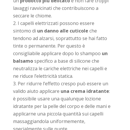
un
prodotto più delicato
e non fare troppi
lavaggi ravvicinati che contribuiscono a
seccare le chiome.
I capelli elettrizzati possono essere
sintomo di
un danno alle cuticole
che
tendono ad alzarsi, soprattutto se hai fatto
tinte o permanente. Per questo è
consigliabile applicare dopo lo shampoo
un
balsamo
specifico a base di silicone che
neutralizza le cariche elettriche nei capelli e
ne riduce l’elettricità statica.
Per ridurre l’effetto crespo può essere un
valido aiuto applicare
una crema idratante
:
è possibile usare una qualunque lozione
idratante per la pelle del corpo e delle mani e
applicarne una piccola quantità sui capelli
massaggiandola uniformemente,
specialmente sulle punte.