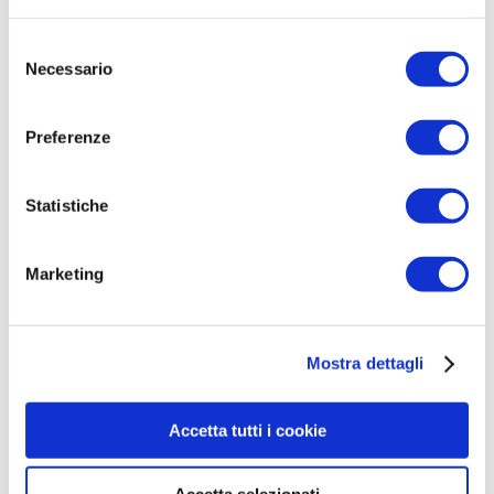
elettrica senza il ricorso ad alternatori o
dinamo.
Selezione
Necessario
del
Anche le
biomasse
iniziarono a prendere
consenso
piede come
fonti di energia pulita
,
Preferenze
abbandonando il ruolo fino a quel momento
marginale e contribuendo ad un processo di
affrancamento dalle fonti fossili.
Statistiche
Purtroppo ancora oggi si è lontani da un
Marketing
totale abbandono dei combustibili fossili per
la produzione di energia e il settore delle
energie rinnovabili
prende piede ancora
Mostra dettagli
troppo lentamente.
Rispetto dell’ambiente e riduzione dei
Accetta tutti i cookie
consumi sono i capisaldi della mission della
nostra azienda.