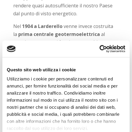
rendere quasi autosufficiente il nostro Paese
dal punto di visto energetico.
Nel
1904 a Larderello
venne invece costruita
la
prima centrale geotermoelettrica
al
mondo, ancora oggi funzionante, sebbene, a
causa della ridotta potenza, non arrivò mai a
soddisfare più dell’8% del fabbisogno
nazionale.
Questo sito web utilizza i cookie
Soltanto nel
1914
il
74% della potenza
Utilizziamo i cookie per personalizzare contenuti ed
annunci, per fornire funzionalità dei social media e per
elettrica installata in Italia
fu
di origine
analizzare il nostro traffico. Condividiamo inoltre
idrica
ma a partire dagli anni Novanta iniziò
informazioni sul modo in cui utilizza il nostro sito con i
una diffusione capillare e molto rapida di
nostri partner che si occupano di analisi dei dati web,
impianti eolici e fotovoltaici
, che,
pubblicità e social media, i quali potrebbero combinarle
sfruttando l’energia del vento e le radiazioni
con altre informazioni che ha fornito loro o che hanno
solari, permisero di ottenere energia
raccolto dal suo utilizzo dei loro servizi.