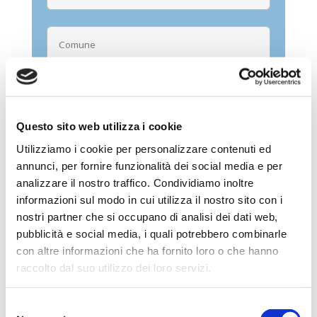
Questo sito web utilizza i cookie
Trattamento dei dati ai sensi del GDPR
Utilizziamo i cookie per personalizzare contenuti ed
2018 n. 679/2016 -
privacy
annunci, per fornire funzionalità dei social media e per
Acconsento al trattamento.
analizzare il nostro traffico. Condividiamo inoltre
informazioni sul modo in cui utilizza il nostro sito con i
nostri partner che si occupano di analisi dei dati web,
pubblicità e social media, i quali potrebbero combinarle
con altre informazioni che ha fornito loro o che hanno
raccolto dal suo utilizzo dei loro servizi.
←
Precedente
Successivo
→
Selezione
Ricerca nel sito