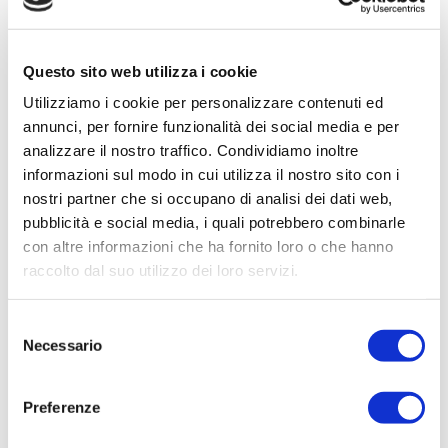
elettrica.
Se, nel caso di un circuito idraulico l’acqua
Questo sito web utilizza i cookie
scorre più velocemente all’aumentare della
Utilizziamo i cookie per personalizzare contenuti ed
differenza di altezza, in quello elettrico,
annunci, per fornire funzionalità dei social media e per
invece, si ha una
differenza di potenziale
analizzare il nostro traffico. Condividiamo inoltre
elettrico
, la
tensione
appunto,
informazioni sul modo in cui utilizza il nostro sito con i
all’aumentare della quale cresce anche
nostri partner che si occupano di analisi dei dati web,
pubblicità e social media, i quali potrebbero combinarle
l’intensità della corrente.
con altre informazioni che ha fornito loro o che hanno
Questi avviene all’interno di un conduttore,
raccolto dal suo utilizzo dei loro servizi.
dove, all’aumentare della differenza di
potenziale si incrementa la spinta di
Selezione
Necessario
movimento degli elettroni, chiamata anche
del
consenso
tensione o voltaggio
, da cui deriva la parola
Volt (V)
, che altro non è che la sua unità di
Preferenze
misura.