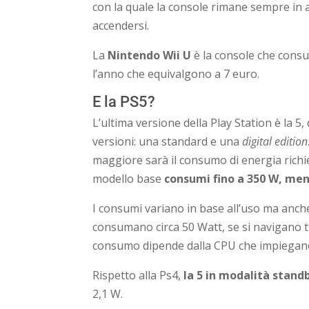
con la quale la console rimane sempre in
accendersi.
La
Nintendo Wii U
è la console che consu
l’anno che equivalgono a 7 euro.
E la PS5?
L’ultima versione della Play Station è la 5
versioni: una standard e una
digital edition
maggiore sarà il consumo di energia richies
modello base
consumi fino a 350 W, ment
I consumi variano in base all’uso ma anche
consumano circa 50 Watt, se si navigano tra
consumo dipende dalla CPU che impiegano: 
Rispetto alla Ps4,
la 5 in modalità stand
2,1 W.