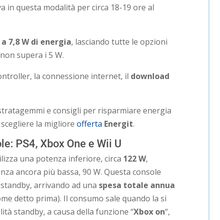
va in questa modalità per circa 18-19 ore al
 a 7,8 W di energia
, lasciando tutte le opzioni
 non supera i 5 W.
ntroller, la connessione internet, il
download
stratagemmi e consigli per risparmiare energia
 scegliere la migliore
offerta
Energit
.
le: PS4, Xbox One e Wii U
ilizza una potenza inferiore, circa
122 W
,
nza ancora più bassa, 90 W. Questa console
standby, arrivando ad una
spesa totale annua
ome detto prima). Il consumo sale quando la si
ità standby, a causa della funzione “
Xbox on
“,