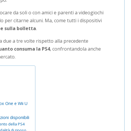
opo.
care da soli o con amici e parenti a videogiochi
 per citarne alcuni. Ma, come tutti i dispositivi
de sulla bolletta
.
due a tre volte rispetto alla precedente
uanto consuma la PS4
, confrontandola anche
mercato.
ox One e Wii U
ioni disponibili
ento della PS4
alità di riposo