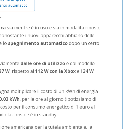
ento automatico
?
ica
sia mentre è in uso e sia in modalità riposo,
onostante i nuovi apparecchi abbiano delle
e lo
spegnimento automatico
dopo un certo
ovviamente
dalle ore di utilizzo
e dal modello.
37 W
, rispetto ai
112 W con la Xbox
e i
34 W
na moltiplicare il costo di un kWh di energia
0,03 kWh
, per le ore al giorno (ipotizziamo di
un costo per il consumo energetico di 1 euro al
do la console è in standby.
ione americana per la tutela ambientale, la