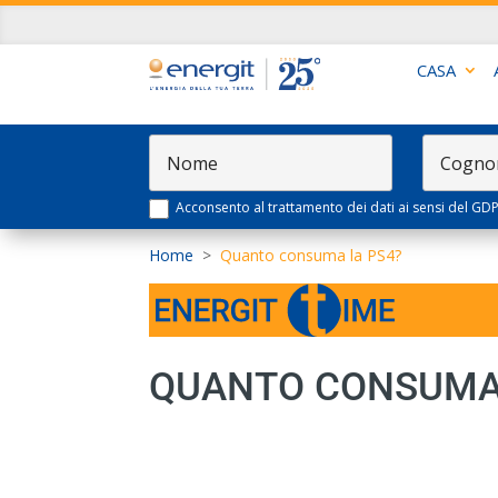
CASA
Acconsento al trattamento dei dati ai sensi del GD
Home
>
Quanto consuma la PS4?
QUANTO CONSUMA 