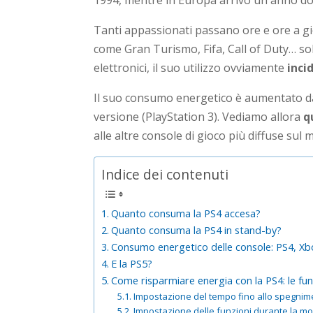
1994, mentre in Europa arrivò un anno d
Tanti appassionati passano ore e ore a gio
come Gran Turismo, Fifa, Call of Duty… solo
elettronici, il suo utilizzo ovviamente
inci
Il suo consumo energetico è aumentato da 
versione (PlayStation 3). Vediamo allora
q
alle altre console di gioco più diffuse sul 
Indice dei contenuti
Quanto consuma la PS4 accesa?
Quanto consuma la PS4 in stand-by?
Consumo energetico delle console: PS4, Xb
E la PS5?
Come risparmiare energia con la PS4: le funz
Impostazione del tempo fino allo spegnim
Impostazione delle funzioni durante la mod