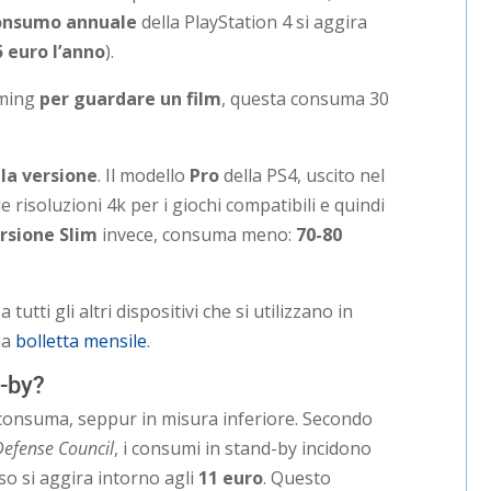
onsumo annuale
della PlayStation 4 si aggira
5 euro
l’anno
).
aming
per guardare un film
, questa consuma 30
la versione
. Il modello
Pro
della PS4, uscito nel
 risoluzioni 4k per i giochi compatibili e quindi
rsione Slim
invece, consuma meno:
70-80
tti gli altri dispositivi che si utilizzano in
la
bolletta mensile
.
-by?
 consuma, seppur in misura inferiore. Secondo
Defense Council
, i consumi in stand-by incidono
so si aggira intorno agli
11 euro
. Questo