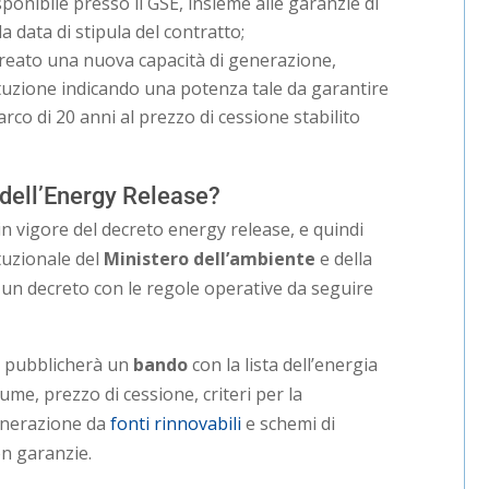
ponibile presso il GSE, insieme alle garanzie di
a data di stipula del contratto;
creato una nuova capacità di generazione,
ituzione indicando una potenza tale da garantire
’arco di 20 anni al prezzo di cessione stabilito
 dell’Energy Release?
 in vigore del decreto energy release, e quindi
ituzionale del
Ministero dell’ambiente
e della
 un decreto con le regole operative da seguire
ci pubblicherà un
bando
con la lista dell’energia
ume, prezzo di cessione, criteri per la
enerazione da
fonti rinnovabili
e schemi di
on garanzie.