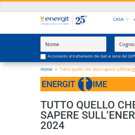
CASA
Acconsento al trattamento dei dati ai sensi del GD
Home
>
Tutto quello che devi sapere sull’Ener
TUTTO QUELLO CHE
SAPERE SULL’ENE
2024