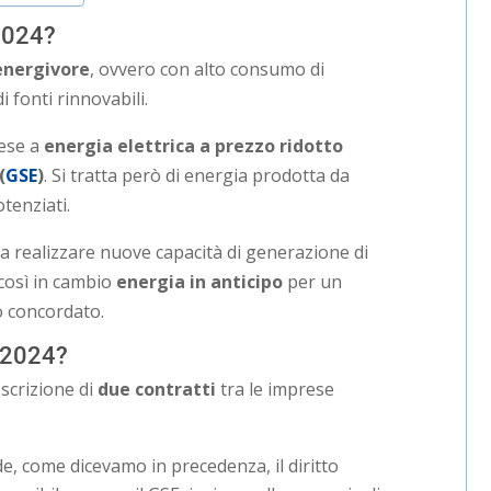
2024?
energivore
, ovvero con alto consumo di
 fonti rinnovabili.
rese a
energia elettrica a prezzo ridotto
(
GSE
)
. Si tratta però di energia prodotta da
otenziati.
 a realizzare nuove capacità di generazione di
 così in cambio
energia in anticipo
per un
o concordato.
 2024?
scrizione di
due contratti
tra le imprese
de, come dicevamo in precedenza, il diritto