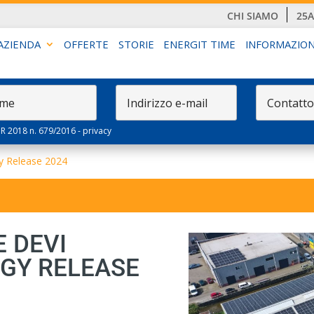
CHI SIAMO
25
AZIENDA
OFFERTE
STORIE
ENERGIT TIME
INFORMAZION
PR 2018 n. 679/2016 -
privacy
gy Release 2024
 DEVI
RGY RELEASE