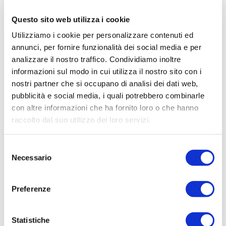
contribuire ad un
uso più sostenibile delle
risorse
(nonché salvaguardare il proprio
Questo sito web utilizza i cookie
portafogli in vista degli aumenti e delle
Utilizziamo i cookie per personalizzare contenuti ed
fluttuazioni dei prezzi degli ultimi tempi).
annunci, per fornire funzionalità dei social media e per
analizzare il nostro traffico. Condividiamo inoltre
Scegliere elettrodomestici con
classe
informazioni sul modo in cui utilizza il nostro sito con i
energetica elevata
(A o superiore) e
nostri partner che si occupano di analisi dei dati web,
utilizzare le già citate
modalità
pubblicità e social media, i quali potrebbero combinarle
“eco”
quando disponibili. Se si ha la
con altre informazioni che ha fornito loro o che hanno
possibilità economica, sostituire i vecchi
raccolto dal suo utilizzo dei loro servizi.
elettrodomestici con modelli
energeticamente più efficienti.
Selezione
Assicurarsi che l’
isolamento
Necessario
del
termico
dell’abitazione sia adeguato.
consenso
Sostituire gli infissi vecchi e realizzare il
Preferenze
cappotto termico.
Sostituire le lampadine tradizionali
con
lampadine a LED
a basso consumo
Statistiche