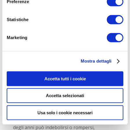
Preferenze
permettere al compressore di lavorare meno.
Per assicurarti che siano adeguatamente
Statistiche
pulite, utilizza un pennello a setole
economico, ti permetterà di rimuovere
Marketing
facilmente lo sporco e prevenirne l’accumulo
che influisce sulle prestazioni dell’unità.
Preoccupati di sbrinare regolarmente il
Mostra dettagli
congelatore per evitare di ridurre l’efficienza
energetica dell’unità, accertati inoltre che
Accetta tutti i cookie
non vi siano perdite d’aria e che le
guarnizioni siano perfettamente sigillate.
Accetta selezionati
La
guarnizione in gomma sulla porta
,
infatti, protegge il tuo frigorifero da
Usa solo i cookie necessari
indesiderate fuoriuscite di aria: con il passare
degli anni può indebolirsi o rompersi,