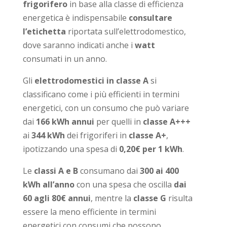
frigorifero
in base alla classe di efficienza
energetica è indispensabile
consultare
l’etichetta
riportata sull’elettrodomestico,
dove saranno indicati anche i
watt
consumati in un anno.
Gli
elettrodomestici in classe A
si
classificano come i più efficienti in termini
energetici, con un consumo che può variare
dai
166 kWh annui
per quelli in
classe A+++
ai
344 kWh
dei frigoriferi in
classe A+
,
ipotizzando una spesa di
0,20€ per 1 kWh
.
Le
classi A e B
consumano dai
300 ai 400
kWh all’anno
con una spesa che oscilla
dai
60 agli 80€ annui
, mentre la
classe G
risulta
essere la meno efficiente in termini
energetici con consumi che possono