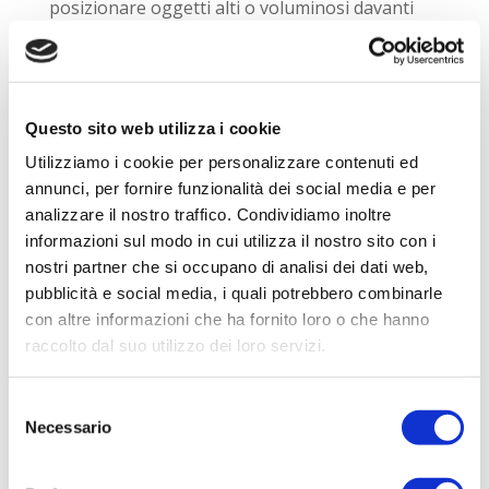
posizionare oggetti alti o voluminosi davanti
alle prese d’aria.
Cerca dunque di ridurre la quantità di articoli
sul ripiano superiore
del tuo frigorifero, in
Questo sito web utilizza i cookie
particolare oggetti di grandi dimensioni,
Utilizziamo i cookie per personalizzare contenuti ed
scatole di cibo o piatti da portata, che
annunci, per fornire funzionalità dei social media e per
potrebbero intrappolare il calore all’interno
analizzare il nostro traffico. Condividiamo inoltre
dell’unità, costringendolo a lavorare di più e
informazioni sul modo in cui utilizza il nostro sito con i
soprattutto a consumare molta più energia.
nostri partner che si occupano di analisi dei dati web,
pubblicità e social media, i quali potrebbero combinarle
Esegui una corretta manutenzione
con altre informazioni che ha fornito loro o che hanno
Mantenere
pulito
il tuo frigorifero ti aiuterà
raccolto dal suo utilizzo dei loro servizi.
a renderlo più efficiente e a
risparmiare
energia
.
Selezione
Necessario
del
Controlla che le bobine siano prive di polvere
consenso
per garantire un flusso d’aria migliore e