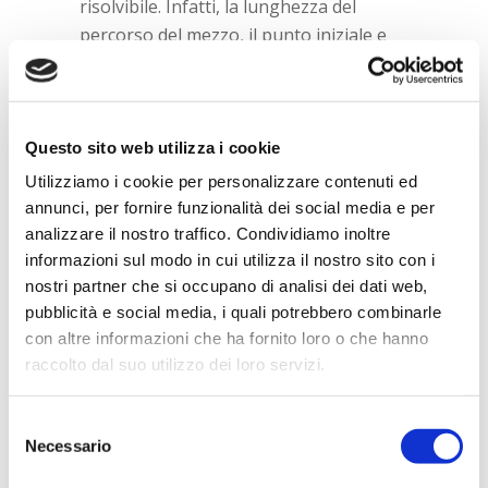
risolvibile. Infatti, la lunghezza del
percorso del mezzo, il punto iniziale e
finale ed i calcoli relativi all’installazione
possono tutti essere fatti dipendere
dall’autonomia del mezzo.
Svantaggi relativi alle infrastrutture
Questo sito web utilizza i cookie
di ricarica:
Utilizziamo i cookie per personalizzare contenuti ed
Attualmente, i punti di ricarica destinati ai
annunci, per fornire funzionalità dei social media e per
veicoli elettrici sono meno diffusi rispetto
analizzare il nostro traffico. Condividiamo inoltre
alle stazioni di servizio. Tuttavia, i punti di
informazioni sul modo in cui utilizza il nostro sito con i
nostri partner che si occupano di analisi dei dati web,
ricarica sono sempre meno pesanti e
pubblicità e social media, i quali potrebbero combinarle
dunque più facilmente installabili.
con altre informazioni che ha fornito loro o che hanno
Svantaggi relativi ai costi iniziali:
raccolto dal suo utilizzo dei loro servizi.
Infine, menzioniamo l’ultimo svantaggio:
le spese iniziali. I bus elettrici richiedono
Selezione
sicuramente una grossa spesa iniziale,
Necessario
del
non paragonabile rispetto agli autobus
consenso
termici. Tuttavia, questa spesa iniziale