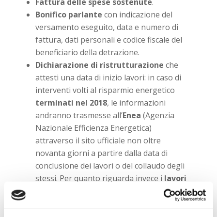
Fattura delle spese sostenute
.
Bonifico parlante
con indicazione del
versamento eseguito, data e numero di
fattura, dati personali e codice fiscale del
beneficiario della detrazione.
Dichiarazione di ristrutturazione
che
attesti una data di inizio lavori: in caso di
interventi volti al risparmio energetico
terminati nel 2018
, le informazioni
andranno trasmesse all’
Enea
(Agenzia
Nazionale Efficienza Energetica)
attraverso il sito ufficiale non oltre
novanta giorni a partire dalla data di
conclusione dei lavori o del collaudo degli
stessi. Per quanto riguarda invece i
lavori
conclusi tra il 1°Gennaio 2018 e il 21
novembre 2018
, il termine dei 90 giorni
sarà conteggiato a partire da