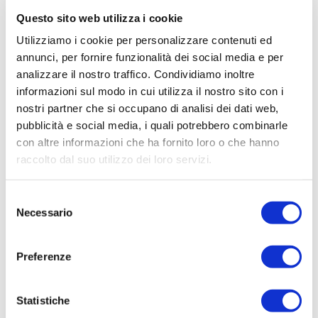
quest’ultima data. Per gli interventi che
Questo sito web utilizza i cookie
termineranno
entro il 2019
, sarà attivata
Utilizziamo i cookie per personalizzare contenuti ed
a breve una nuova area del sito Enea per
annunci, per fornire funzionalità dei social media e per
trasmettere le dovute comunicazioni.
analizzare il nostro traffico. Condividiamo inoltre
Attestato di partecipazione
a un corso
informazioni sul modo in cui utilizza il nostro sito con i
di formazione che confermi l’acquisizione
nostri partner che si occupano di analisi dei dati web,
pubblicità e social media, i quali potrebbero combinarle
delle competenze necessarie in caso di
con altre informazioni che ha fornito loro o che hanno
interventi di autoinstallazione di pannelli
raccolto dal suo utilizzo dei loro servizi.
solari.
In caso di riqualificazione globale dell’edificio
Selezione
Necessario
del
o di isolamento e coibentazione, la
consenso
documentazione necessaria per ottenere
l’
ecobonus
comprenderà:
Preferenze
Attestato di prestazione energetica
Statistiche
(Ape) dell’immobile, redatto da un