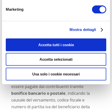
professionista abilitato o fornito dalla
Regione o Ente Locale.
Marketing
Asseverazione
ossia la certificazione di
caldaie, finestre e infissi rilasciata dai
produttori.
Mostra dettagli
Scheda informativa
: questo documento
dovrà contenere i dati relativi al soggetto
Accetta tutti i cookie
beneficiario della detrazione e
dell’immobile e quantificare il risparmio
Accetta selezionati
energetico conseguente ai lavori.
Le spese sostenute per gli
interventi di
Usa solo i cookie necessari
riqualificazione energetica
dovranno
essere pagate dai contribuenti tramite
bonifico bancario o postale
, indicando la
causale del versamento, codice fiscale e
numero di partita iva del beneficiario della