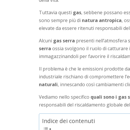
della vita.
Tuttavia questi
gas
, sebbene possano es
sono sempre più di
natura antropica
, o
elevate da essere ritenuti responsabili de
Alcuni
gas serra
presenti nell’atmosfera so
serra
ossia svolgono il ruolo di catturare i
immagazzinandoli per favorire il riscaldame
Il problema è che le emissioni prodotte dal
industriale rischiano di compromettere l’eq
naturali
, innescando così cambiamenti cli
Vediamo nello specifico
quali sono i gas 
responsabili del riscaldamento globale del
Indice dei contenuti