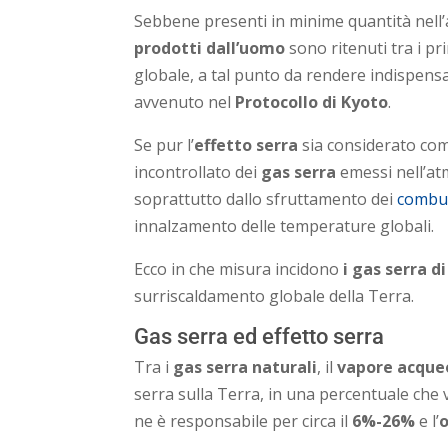
Sebbene presenti in minime quantità nell
prodotti
dall’uomo
sono ritenuti tra i pr
globale, a tal punto da rendere indispen
avvenuto nel
Protocollo di Kyoto
.
Se pur l’
effetto serra
sia considerato co
incontrollato dei
gas serra
emessi nell’atm
soprattutto dallo sfruttamento dei
combust
innalzamento delle temperature globali.
Ecco in che misura incidono
i gas serra d
surriscaldamento globale della Terra.
Gas serra ed effetto serra
Tra i
gas serra naturali
, il
vapore acque
serra sulla Terra, in una percentuale che 
ne è responsabile per circa il
6%-26%
e l’