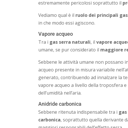
estremamente pericolosi soprattutto il
pr
Vediamo qual è il
ruolo dei principali gas
in che modo essi agiscono.
Vapore acqueo
Tra i
gas serra naturali
, il
vapore acque
umane, se pur considerato il
maggiore re
Sebbene le attività umane non possano inc
acqueo presente in misura variabile nell’at
generato, contribuendo ad innalzare la 
vapore acqueo a livello della troposfera 
dell’umidità nell’aria.
Anidride carbonica
Sebbene ritenuta indispensabile tra i
gas
carbonica
, soprattutto quella derivante d
maggiori responsabili dell’effetto serra.