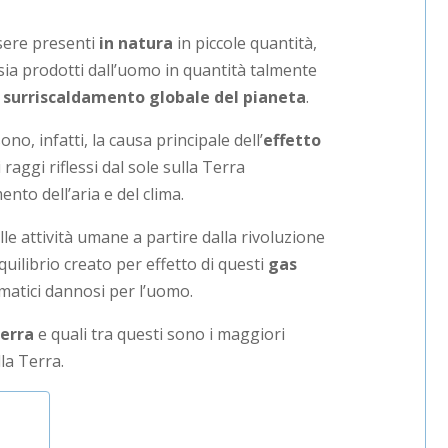
sere presenti
in natura
in piccole quantità,
ssia prodotti dall’uomo in quantità talmente
l
surriscaldamento globale del pianeta
.
no, infatti, la causa principale dell’
effetto
 raggi riflessi dal sole sulla Terra
nto dell’aria e del clima.
le attività umane a partire dalla rivoluzione
uilibrio creato per effetto di questi
gas
matici dannosi per l’uomo.
serra
e quali tra questi sono i maggiori
la Terra.