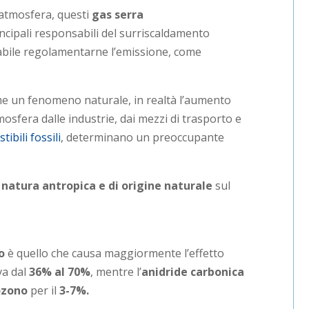
’atmosfera, questi
gas serra
incipali responsabili del surriscaldamento
sabile regolamentarne l’emissione, come
me un fenomeno naturale, in realtà l’aumento
osfera dalle industrie, dai mezzi di trasporto e
ibili fossili
, determinano un preoccupante
i natura antropica e di origine naturale
sul
o
è quello che causa maggiormente l’effetto
va dal
36% al 70%
, mentre l’
anidride carbonica
ozono
per il
3-7%.