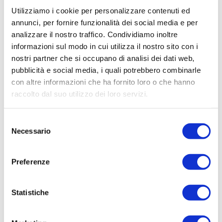
Ri-pesco vestiti e oggetti.
Utilizziamo i cookie per personalizzare contenuti ed
Ri-creo nuovi oggetti (laboratori nelle
annunci, per fornire funzionalità dei social media e per
scuole).
analizzare il nostro traffico. Condividiamo inoltre
Ri-passo in padella.
informazioni sul modo in cui utilizza il nostro sito con i
Ri-salto il risotto.
nostri partner che si occupano di analisi dei dati web,
Ri-vedo vecchi amici a una cena
pubblicità e social media, i quali potrebbero combinarle
antispreco che svuota il frigo e finisce gli
con altre informazioni che ha fornito loro o che hanno
avanzi.
raccolto dal suo utilizzo dei loro servizi.
Ri-acchiappo: in Svezia è quello che
chiamano “plogging” ovvero corro o
Selezione
cammino e al tempo stesso raccolgo i
Necessario
del
rifiuti.
consenso
Ri-pesco: organizzo uno “swap party”,
Preferenze
una festa in cui è possibile scambiarsi
capi d’abbigliamento, accessori e oggetti.
Ri-penso il mio stile di vita.
Statistiche
Ri-qualifico un quartiere.