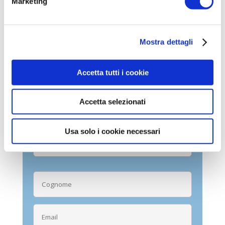
Marketing
Infine, anche quest’anno, ri-spengo le luci
e
M’Illumino di meno
.
Mostra dettagli
COMPILA IL FORM CON I
TUOI DATI PER RICEVERE
Accetta tutti i cookie
LA TUA CONSULENZA
GRATUITA
Accetta selezionati
Usa solo i cookie necessari