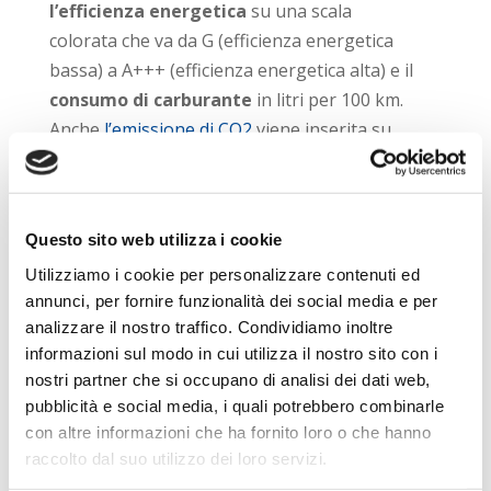
l’efficienza energetica
su una scala
colorata che va da G (efficienza energetica
bassa) a A+++ (efficienza energetica alta) e il
consumo di carburante
in litri per 100 km.
Anche
l’emissione di CO2
viene inserita su
una scala colorata: un valore nella zona
verde della scala indica una bassa emissione,
al contrario nella zona rossa indica un’alta
Questo sito web utilizza i cookie
emissione.
Utilizziamo i cookie per personalizzare contenuti ed
Questa valutazione avviene
in base al peso
annunci, per fornire funzionalità dei social media e per
del veicolo
. Un veicolo elettrico medio arriva
analizzare il nostro traffico. Condividiamo inoltre
ad una media di 52,98 grammi di CO2 per
informazioni sul modo in cui utilizza il nostro sito con i
nostri partner che si occupano di analisi dei dati web,
chilometro, calcolata dalla produzione allo
pubblicità e social media, i quali potrebbero combinarle
smaltimento e a tutti i chilometri percorsi.
con altre informazioni che ha fornito loro o che hanno
Le auto ecologiche rappresentano una
raccolto dal suo utilizzo dei loro servizi.
soluzione per contrastare la crisi ambientale,