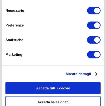
un’alternativa sostenibile ai veicoli che
Selezione
Necessario
del
funzionano a combustione interna.
consenso
Preferenze
COMPILA IL FORM CON I
TUOI DATI PER RICEVERE
LA TUA CONSULENZA
Statistiche
GRATUITA
Marketing
Mostra dettagli
Accetta tutti i cookie
Accetta selezionati