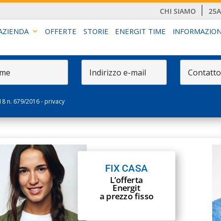
CHI SIAMO
25
AZIENDA
OFFERTE
STORIE
ENERGIT TIME
INFORMAZION
18 n. 679/2016 -
privacy
FIX CASA
L’offerta
Energit
a prezzo fisso