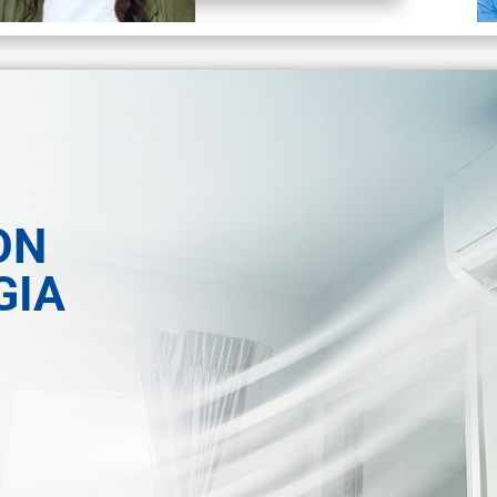
ON
GIA