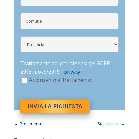
Trattamento dei dati ai sensi del GDPR
2018 n. 679/2016 -
privacy
Acconsento al trattamento.
←
Precedente
Successivo
→