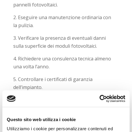
pannelli fotovoltaici.
2. Eseguire una manutenzione ordinaria con
la pulizia.
3. Verificare la presenza di eventuali danni
sulla superficie dei moduli fotovoltaici.
4. Richiedere una consulenza tecnica almeno
una volta l’anno.
5. Controllare i certificati di garanzia
dell’impianto.
La pulizia dei pannelli fotovoltaici
Gli interventi di manutenzione consistono
nella
pulizia del pannello dalla polvere o
Questo sito web utilizza i cookie
da qualsiasi agente
che ricopra il modulo
Utilizziamo i cookie per personalizzare contenuti ed
solare e quindi non consente un ottimale