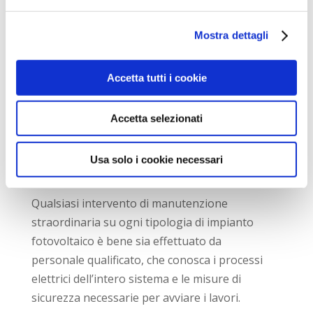
Gli interventi di manutenzione ordinaria di un
Mostra dettagli
impianto fotovoltaico consistono nel:
• controllo degli inverter tramite i led
Accetta tutti i cookie
indicatori;
• controllo delle connessioni degli
Accetta selezionati
interruttori, dei cavi, dei sistemi di
monitoraggio remoto, dei fusibili e dei
Usa solo i cookie necessari
caricabatterie;
Qualsiasi intervento di manutenzione
straordinaria su ogni tipologia di impianto
fotovoltaico è bene sia effettuato da
personale qualificato, che conosca i processi
elettrici dell’intero sistema e le misure di
sicurezza necessarie per avviare i lavori.