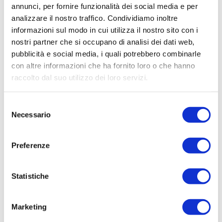
annunci, per fornire funzionalità dei social media e per
assorbimento delle radiazioni solari. È
analizzare il nostro traffico. Condividiamo inoltre
consigliato effettuare una pulizia ordinaria,
informazioni sul modo in cui utilizza il nostro sito con i
generalmente stagionale, attraverso la
nostri partner che si occupano di analisi dei dati web,
detersione ed eliminazione della sporcizia
pubblicità e social media, i quali potrebbero combinarle
con altre informazioni che ha fornito loro o che hanno
accumulata nel modulo fotovoltaico. Per farlo
raccolto dal suo utilizzo dei loro servizi.
basta utilizzare dell’acqua corrente e una
spugnetta non abrasiva. Si ottengono degli
Selezione
ottimi risultati anche con la spugna che si
Necessario
del
utilizza per lavare i piatti, o una spugna di
consenso
mare che spesso si utilizza per la carrozzeria
Preferenze
dell’auto. Se lo sporco è persistente, l’ideale è
scegliere un
detergente antistatico
. È
raccomandato di non lasciare aloni dopo la
Statistiche
pulizia, in quanto anche essi limitano
leggermente l’assorbimento delle radiazioni
Marketing
solari.