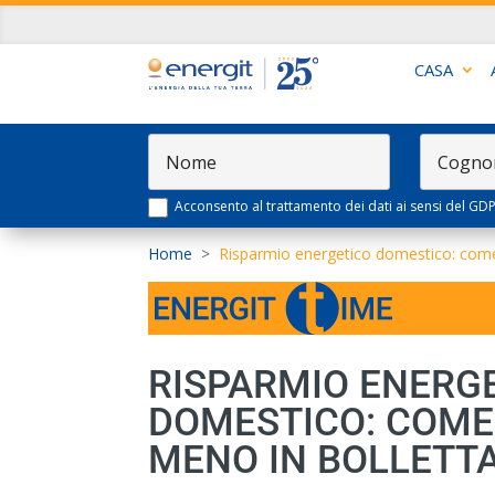
CASA
Acconsento al trattamento dei dati ai sensi del GD
Home
>
Risparmio energetico domestico: come
RISPARMIO ENERG
DOMESTICO: COME
MENO IN BOLLETT