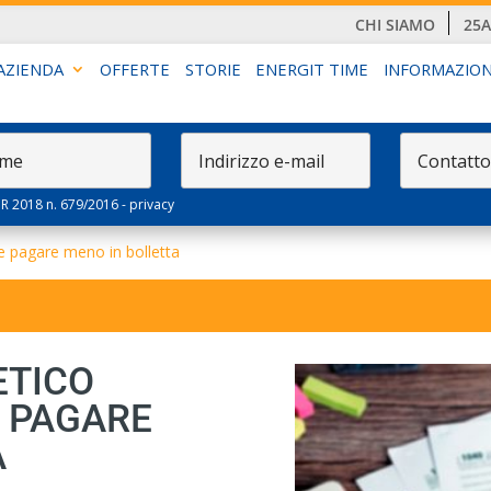
CHI SIAMO
25
AZIENDA
OFFERTE
STORIE
ENERGIT TIME
INFORMAZION
PR 2018 n. 679/2016 -
privacy
 pagare meno in bolletta
ETICO
 PAGARE
A