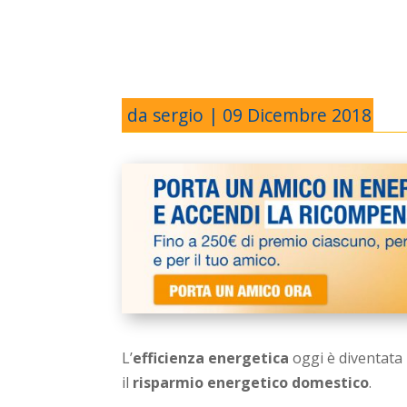
da
sergio
|
09 Dicembre 2018
L’
efficienza energetica
oggi è diventata 
il
risparmio energetico domestico
.