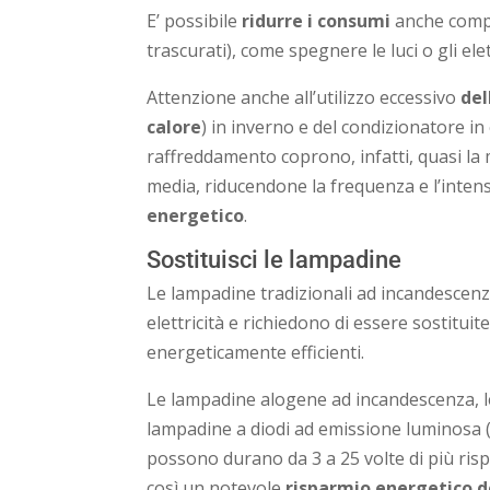
E’ possibile
ridurre i consumi
anche compi
trascurati), come spegnere le luci o gli e
Attenzione anche all’utilizzo eccessivo
del
calore
) in inverno e del condizionatore in 
raffreddamento coprono, infatti, quasi la 
media, riducendone la frequenza e l’inten
energetico
.
Sostituisci le lampadine
Le lampadine tradizionali ad incandescen
elettricità e richiedono di essere sostitui
energeticamente efficienti.
Le lampadine alogene ad incandescenza, l
lampadine a diodi ad emissione luminosa (
possono durano da 3 a 25 volte di più risp
così un notevole
risparmio energetico 