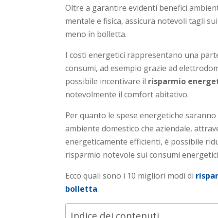
Oltre a garantire evidenti benefici ambient
mentale e fisica, assicura notevoli tagli 
meno in bolletta.
I costi energetici rappresentano una parte s
consumi, ad esempio grazie ad elettrodom
possibile incentivare il
risparmio energe
notevolmente il comfort abitativo.
Per quanto le spese energetiche saranno 
ambiente domestico che aziendale, attrav
energeticamente efficienti, è possibile ri
risparmio notevole sui consumi energetic
Ecco quali sono i 10 migliori modi di
rispa
bolletta
.
Indice dei contenuti