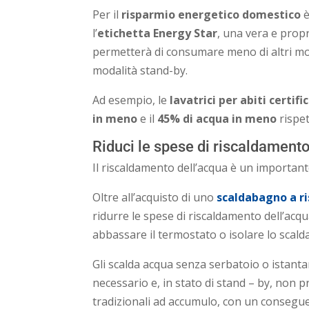
Per il
risparmio energetico domestico
è
l’
etichetta Energy Star
, una vera e propr
permetterà di consumare meno di altri mod
modalità stand-by.
Ad esempio, le
lavatrici per abiti certif
in meno
e il
45% di acqua in meno
rispet
Riduci le spese di riscaldamento
Il riscaldamento dell’acqua è un important
Oltre all’acquisto di uno
scaldabagno a r
ridurre le spese di riscaldamento dell’ac
abbassare il termostato o isolare lo scal
Gli scalda acqua senza serbatoio o istant
necessario e, in stato di stand – by, non p
tradizionali ad accumulo, con un conseg