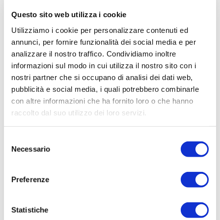
ai tre principali tipi di turismo sostenibile, che
Questo sito web utilizza i cookie
abbiamo già visto, eccone alcuni meno
comuni ma altrettanto apprezzati:
Utilizziamo i cookie per personalizzare contenuti ed
annunci, per fornire funzionalità dei social media e per
agroturismo
: è un tipo di turismo che si
analizzare il nostro traffico. Condividiamo inoltre
svolge in aree rurali e agricole, dove i
informazioni sul modo in cui utilizza il nostro sito con i
visitatori hanno l’opportunità di
nostri partner che si occupano di analisi dei dati web,
partecipare alle attività agricole e di
pubblicità e social media, i quali potrebbero combinarle
vivere un’esperienza autentica della vita
con altre informazioni che ha fornito loro o che hanno
rurale;
raccolto dal suo utilizzo dei loro servizi.
turismo comunitario
: coinvolge le
Selezione
comunità locali nella gestione e nello
Necessario
del
sviluppo del turismo, consentendo loro di
consenso
trarre benefici economici e sociali dalle
Preferenze
attività turistiche, essendo attivamente
coinvolte nella creazione di esperienze
turistiche autentiche e significative, che
Statistiche