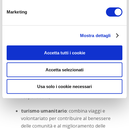
riflettano la loro cultura, tradizioni e modi
di vita;
Marketing
ecoturismo
: è una forma di turismo che
si concentra sulla conservazione della
Mostra dettagli
natura e sulla promozione della
sostenibilità ambientale
. Le destinazioni
dell’ecoturismo sono spesso aree
Accetta tutti i cookie
naturali protette, come parchi nazionali,
riserve naturali, foreste e aree marine
Accetta selezionati
protette, dove i visitatori possono
godere della bellezza e della biodiversità
Usa solo i cookie necessari
dell’ambiente naturale in modo
responsabile;
turismo umanitario
: combina viaggi e
volontariato per contribuire al benessere
delle comunità e al miglioramento delle