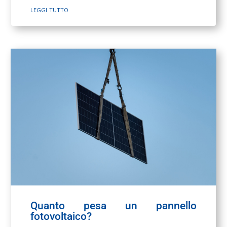
leggi tutto
Quanto pesa un pannello
fotovoltaico?