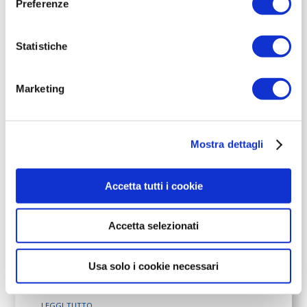
Preferenze
Statistiche
Marketing
Mostra dettagli
Come funziona l’aumento gratuito
Accetta tutti i cookie
del contatore da 3 a 6 kW?
Giu 24, 2026
Accetta selezionati
Sentire parlare di aumento gratuito del
contatore da 3 a 6 kW può sembrare una
notizia perfetta per chi usa molta energia
Usa solo i cookie necessari
in casa, ha un’auto elettrica da...
leggi tutto