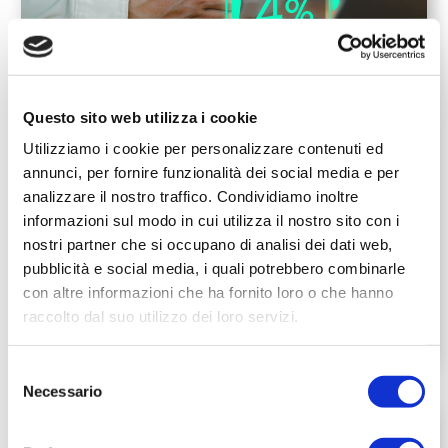
Questo sito web utilizza i cookie
Come vedere quanta energia usa il
Utilizziamo i cookie per personalizzare contenuti ed
PC?
annunci, per fornire funzionalità dei social media e per
Giu 29, 2026
analizzare il nostro traffico. Condividiamo inoltre
informazioni sul modo in cui utilizza il nostro sito con i
Il computer è diventato uno degli
elettrodomestici più presenti nelle nostre
nostri partner che si occupano di analisi dei dati web,
case, spesso acceso per molte ore al
pubblicità e social media, i quali potrebbero combinarle
giorno, tra lavoro, studio e...
con altre informazioni che ha fornito loro o che hanno
raccolto dal suo utilizzo dei loro servizi.
leggi tutto
Selezione
Necessario
del
consenso